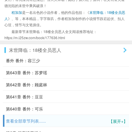
德沦陷的末世中乘风破浪！
程加加
是一名出色的小说作者，他的作品包括：《
末世降临：18楼全员恶
人
》、等，本本精品，字字珠玑，作者程加加创作的小说情节跌宕起伏、扣人
心弦，情节与文笔俱佳。
最新章节末世降临：18楼全员恶人全文阅读推荐地址：
https://m.i25zw.com/book/177636.html
末世降临：18楼全员恶人
番外 番外：容三少
第643章 番外：苏梦瑶
第642章 番外：顾庭林
第641章 番外：豆豆
第640章 番外：可乐
查看全部章节列表......
【展开+】