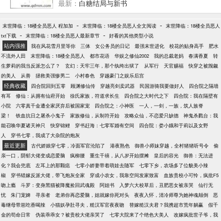
月每日三更求粉红票。保证完本，不胜感激）
最新：
白糖结局与新书
产交给堂外甥。慕青的出现，让他发现，原来这世界
存在他能触碰的女孩，就算不择手段，他也要得到
-
-
末世降临：18楼全员恶人 程加加
她！冤种三：傅景年车祸，成了植物人。本以为，下
末世降临：18楼全员恶人全文阅读
末世降临：18楼全员恶人
-
-
txt下载
末世降临：18楼全员恶人最新章节
半生只能昏迷不醒。有天，家里来了个小护工，精心
好看的其他类型小说
站内强推
照顾他，给他读报纸、讲各种冷笑话，甚至吐槽一些
我在风花雪月里等你
三体
女公务员的日记
最强末世进化
校花的贴身高手
肥水
琐事……他开始期待新的一天，这样就可以听到她叽
不流外人田
末世降临：18楼全员恶人
都市花语
华娱之修仙2002
我的总裁老妈
春满香夏
转
叽喳喳的声音。但，好景不长，私生子弟弟竟想辞退
生萝莉的我当反派怎么了？
玄幻：天牢三年，那个纨绔出狱了
从军行
天官赐福
快穿之被觊觎
她，傅景年暴怒，然后，他睁开了眼睛。……慕青就
的美人
从善
拯救美强惨男二
小村春色
穿越豪门之娱乐后宫
纳闷了，怎么每次冤种霸总，都长得一个样？
经典收藏
四合院回到五零
顾渊修仙传
穿越亮剑卖武器
民国游骑我要做好人
四合院之隔墙
有耳
修仙：从拥有仙府开始
徐氏家族，符道求长生
四合院之大时代之下
四合院：我在隔壁有
小院
六零真千金遭全家厌弃后被国家宠
四合院之：小神医
一人，一剑，一族，筑人族脊
梁！
铁血抗日之屠杀小鬼子
家族修仙，从制符开始
攻略众仙，不恋爱只缺德
神鬼杀戮台：我
能召唤华夏诸天神只
快穿锦鲤
穿书赶海：七零军婚有空间
四合院：娄小娥和于莉以及女野
人
穿书七零，我成了大杂院的炮灰
最近更新
古代娇娘穿七零，冷面军官沦陷了
港夜熟色
御兽小师妹穿越，全村猪猪听号令
偷
亲一口，阴郁大佬变成恋爱脑
疯柳腰
重生千禧，从八岁开始摆摊
皇后的容光
御兽：无法进
化？我会兜底
左耳上的那颗痣
七零小娇妻带着萌娃去随军
七零下乡，农场多了位貌美小辣
椒
穿书错嫁反派大佬，带飞炮灰全家
穿成小农女，我靠空间发家致富
血族贵校小可怜，疯批F5
吻上瘾
斗罗：变身黑猫被降魔捡回武魂殿
阿姐书
入梦六大校草后，丑肥恶女被亲哭
仙行无
忧
朱门宠婢
寻亲者
老弟你再恋爱脑，姐就嫁你死对头
夜夜入怀，清冷师尊为她神魂颠倒
恶
毒继母带崽吃香喝辣
小猫妖孕肚寻夫，糙汉军官夜夜吻
替嫁糙汉夫君？我携超市荒年躺赢
假千
金的苟命日常
伪装乖乖女？被贵校大佬亲哭了
七零大院来了个绝色大美人
改嫁疯批世子爷，我