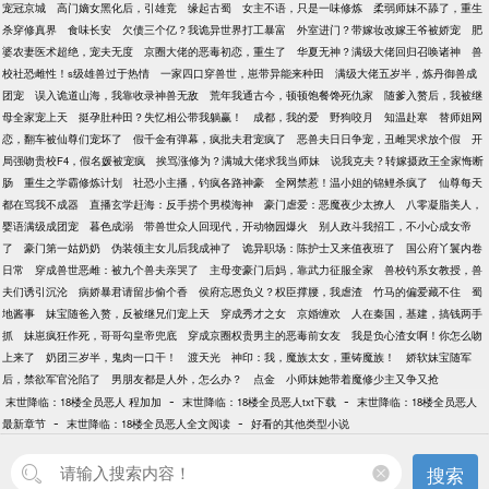
宠冠京城
高门嫡女黑化后，引雄竞
缘起古蜀
女主不语，只是一味修炼
柔弱师妹不舔了，重生
杀穿修真界
食味长安
欠债三个亿？我诡异世界打工暴富
外室进门？带嫁妆改嫁王爷被娇宠
肥
婆农妻医术超绝，宠夫无度
京圈大佬的恶毒初恋，重生了
华夏无神？满级大佬回归召唤诸神
兽
校社恐雌性！s级雄兽过于热情
一家四口穿兽世，崽带异能来种田
满级大佬五岁半，炼丹御兽成
团宠
误入诡道山海，我靠收录神兽无敌
荒年我通古今，顿顿饱餐馋死仇家
随爹入赘后，我被继
母全家宠上天
挺孕肚种田？失忆相公带我躺赢！
成都，我的爱
野狗咬月
知温赴寒
替师姐网
恋，翻车被仙尊们宠坏了
假千金有弹幕，疯批夫君宠疯了
恶兽夫日日争宠，丑雌哭求放个假
开
局强吻贵校F4，假名媛被宠疯
挨骂涨修为？满城大佬求我当师妹
说我克夫？转嫁摄政王全家悔断
肠
重生之学霸修炼计划
社恐小主播，钓疯各路神豪
全网禁惹！温小姐的锦鲤杀疯了
仙尊每天
都在骂我不成器
直播玄学赶海：反手捞个男模海神
豪门虐爱：恶魔夜少太撩人
八零凝脂美人，
婴语满级成团宠
暮色成溺
带兽世众人回现代，开动物园爆火
别人政斗我招工，不小心成女帝
了
豪门第一姑奶奶
伪装领主女儿后我成神了
诡异职场：陈护士又来值夜班了
国公府丫鬟内卷
日常
穿成兽世恶雌：被九个兽夫亲哭了
主母变豪门后妈，靠武力征服全家
兽校钓系女教授，兽
夫们诱引沉沦
病娇暴君请留步偷个香
侯府忘恩负义？权臣撑腰，我虐渣
竹马的偏爱藏不住
蜀
地酱事
妹宝随爸入赘，反被继兄们宠上天
穿成秀才之女
京婚缠欢
人在秦国，基建，搞钱两手
抓
妹崽疯狂作死，哥哥勾皇帝兜底
穿成京圈权贵男主的恶毒前女友
我是负心渣女啊！你怎么吻
上来了
奶团三岁半，鬼肉一口干！
渡天光
神印：我，魔族太女，重铸魔族！
娇软妹宝随军
后，禁欲军官沦陷了
男朋友都是人外，怎么办？
点金
小师妹她带着魔修少主又争又抢
-
-
末世降临：18楼全员恶人 程加加
末世降临：18楼全员恶人txt下载
末世降临：18楼全员恶人
-
-
最新章节
末世降临：18楼全员恶人全文阅读
好看的其他类型小说
搜索