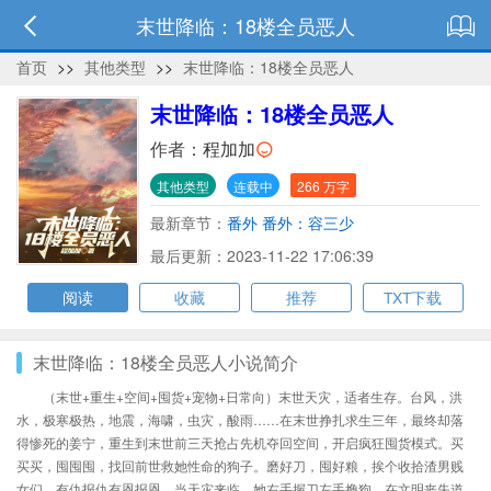
末世降临：18楼全员恶人
首页
>>
其他类型
>>
末世降临：18楼全员恶人
末世降临：18楼全员恶人
作者：
程加加
其他类型
连载中
266 万字
最新章节：
番外 番外：容三少
最后更新：2023-11-22 17:06:39
阅读
收藏
推荐
TXT下载
末世降临：18楼全员恶人小说简介
（末世+重生+空间+囤货+宠物+日常向）末世天灾，适者生存。台风，洪
水，极寒极热，地震，海啸，虫灾，酸雨……在末世挣扎求生三年，最终却落
得惨死的姜宁，重生到末世前三天抢占先机夺回空间，开启疯狂囤货模式。买
买买，囤囤囤，找回前世救她性命的狗子。磨好刀，囤好粮，挨个收拾渣男贱
女们，有仇报仇有恩报恩。当天灾来临，她右手握刀左手撸狗，在文明丧失道