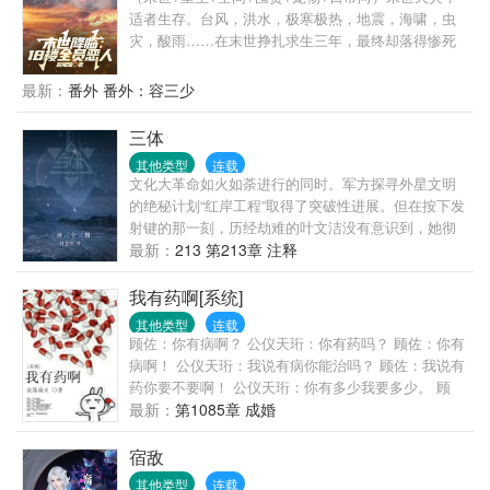
你家老公脸上的刀疤移位了！天，温馨你家老公开的
适者生存。台风，洪水，极寒极热，地震，海啸，虫
竟然是迈巴赫！天，你家老公不是助理，他才是总
灾，酸雨……在末世挣扎求生三年，最终却落得惨死
裁！温馨看着人群中簇拥的俊美男人，攥紧拳头……
的姜宁，重生到末世前三天抢占先机夺回空间，开启
疯狂囤货模式。买买买，囤囤囤，找回前世救她性命
最新：
番外 番外：容三少
的狗子。磨好刀，囤好粮，挨个收拾渣男贱女们，有
仇报仇有恩报恩。当天灾来临，她右手握刀左手撸
三体
狗，在文明丧失道德沦陷的末世中乘风破浪！
其他类型
连载
文化大革命如火如荼进行的同时。军方探寻外星文明
的绝秘计划“红岸工程”取得了突破性进展。但在按下发
射键的那一刻，历经劫难的叶文洁没有意识到，她彻
底改变了人类的命运。地球文明向宇宙发出的第一声
最新：
213 第213章 注释
啼鸣，以太阳为中心，以光速向宇宙深处飞驰…… 四
光年外，“三体文明”正苦苦挣扎——三颗无规则运行的
我有药啊[系统]
太阳主导下的百余次毁灭与重生逼迫他们逃离母星。
其他类型
连载
而恰在此时。他们接收到了地球发来的信息。在运用
顾佐：你有病啊？ 公仪天珩：你有药吗？ 顾佐：你有
超技术锁死地球人的基础科学之后。三体人庞大的宇
病啊！ 公仪天珩：我说有病你能治吗？ 顾佐：我说有
宙舰队开始向地球进发…… 人类的末日悄然来临。
药你要不要啊！ 公仪天珩：你有多少我要多少。 顾
佐：你要多少我有多少。 公仪天珩：那就都拿来吧。
最新：
第1085章 成婚
顾佐：…… 简单地说，胆小怕死的受穿越后一直想尽
办法要活下去，他有个金手指叫做炼药系统，可惜没
宿敌
有药材，升级不能；大陆上超级世家的长子嫡孙智商
其他类型
连载