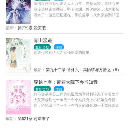
超群却修炼天赋太差，可惜炼药师太难培养，不能只
深情女神君等心爱之人上万年，终是无果，最终心灰
为他一人服务，但可以调动的药材大把。两个人一个
意冷选择废去神籍，坠下深渊。再次醒来，法术虽然
有病，一个有药，于是，有病的包养了有药的，大家
没有了，但是记忆还在，系统提示，找出穿越到祁国
都好。 【注意事项】： ①大长篇，升级流； ②世界
的五位现代人，并送她们回去，可让她心爱之人，在
观设定是弱肉强食； ③大家和平讨论别掐架啊，咱们
凡间与她相守一生，圆了她苦苦等待这上万年的心
最新：
第779章 毁灭吧
都是讲道理的人么么哒！
愿。她虽半信半疑，却不肯放过一丝能寻到他的机
会，于是她便开始筹谋，使自己的人力变得强大，以
青山湿遍
便寻到那所谓的现代人。可当自己心爱之人出现在眼
其他类型
连载
前时，她只觉得上天跟自己开了个天大的玩笑，自己
霸道少帅和仇人之女强制爱的故事。
心心念念之人的身份，居然天界的死对头魔界尊主，
这下自己该如何面对他。
最新：
第九十二章 番外六：高怡晴与方浩之（8）
穿越七零：带着大院下乡当知青
其他类型
连载
好不容易考公上岸的祝愿因为写材料猝死了带着整个
大院穿越到七十年代一个小姑娘身上小姑娘父母牺
牲，给她留下了一个正在当兵的哥哥和一大笔抚恤金
空间在手，祝愿决定赶时髦下个乡谁知在下乡途中，
遇到了几个志同道合的朋友以及从没想过的一生挚爱
最新：
第621章 时琛来了
PS：新手上路，轻点喷