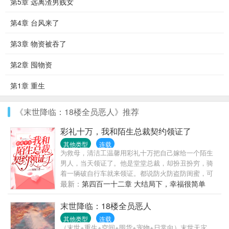
第5章 远离渣男贱女
第4章 台风来了
第3章 物资被吞了
第2章 囤物资
第1章 重生
《末世降临：18楼全员恶人》推荐
彩礼十万，我和陌生总裁契约领证了
其他类型
连载
为救母，清洁工温馨用彩礼十万把自己嫁给一个陌生
男人，当天领证了。他是堂堂总裁，却扮丑扮穷，骑
着一辆破自行车就来领证。都说防火防盗防闺蜜，可
她天天就防他。“喂！女人，吃了臭豆腐必须刷
最新：
第四百一十二章 大结局下，幸福很简单
牙！”“喂！女人，马桶用了要消毒呀！”有人说，总裁
大人一表人才，不近女色，是南城所有女人的梦中情
末世降临：18楼全员恶人
人。而她说，他粗狂丑陋，又穷又闷骚直到真相大
其他类型
连载
白……天，温馨，你家老公的胡子飞了！天，温馨，
（末世+重生+空间+囤货+宠物+日常向）末世天灾，