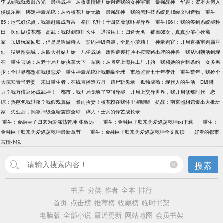
李见到我就双眼放光
最强战神
从收集情绪开始创造我的女神宇宙
最强战神
华娱：资本大佬入
侵娱乐圈
绑定神豪系统：从救校花开始无敌
最强战神
我的黑科技系统是18级文明造物
重生
85：运气好亿点，我靠赶海成首富
举国飞升！十四亿魔修吓哭异界
重生1961：我的签到系统能种
田
医仙纵横花都
高武：我以剑道证长生
退役兵王：归途无名
被虐88次，真真少爷心死离
家
顶级玩家回归，但是是吟游诗人
契约神级兽娘，全是小萝莉！
神豪判官：开局直播审判霸座
仙
猛男闯莞城，从四大村姑开始
凡尘战场
废兽逆袭打脸不按套路出牌的神兽
我从明朝活到现
在
重生官场：从老干局开始执掌天下
军阀：从搬空上海兵工厂开始
我和她的合租条约
女多男
少：全世界都想和我谈恋爱
重生神豪系统让我躺赢全球
市场监管七十年变迁
重生荒年，我捡个
大院知青当老婆
末日重生者，在线直播造方舟
镇尸斩鬼录
孤独成瘾：现代人的生活
D级潜
力？我万倍返还成武神！
都市，我开局觉醒了空间异能
开局上交异世界，我开启修炼时代
恋
综：热芭包我过夜？我假戏真做
暴雨捡妻！校花赖在我怀里哭唧唧
抗战：南京照相馆爆出大批玩
家
失业后，我靠神级鱼塘震惊全球
淬刃：士兵的锋芒成长录
-
-
重生：金融巨子归来为爱涤荡乾坤 张致远
重生：金融巨子归来为爱涤荡乾坤txt下载
重生：
-
-
金融巨子归来为爱涤荡乾坤最新章节
重生：金融巨子归来为爱涤荡乾坤全文阅读
好看的都市
言情小说
搜索
书库
分类
作者
全本
排行
首页
点击榜
推荐榜
收藏榜
临时书架
电脑版
全部小说
最近更新
网站地图
会员书架