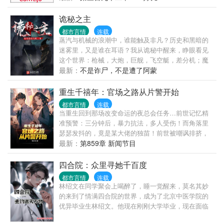
都市演绎香艳的生活。
诡秘之主
都市言情
连载
蒸汽与机械的浪潮中，谁能触及非凡？历史和黑暗的
迷雾里，又是谁在耳语？我从诡秘中醒来，睁眼看见
这个世界：枪械，大炮，巨舰，飞空艇，差分机；魔
药，占卜，诅咒，倒吊人，封印物……光明依旧照
最新：
不是诈尸，不是遭了阿蒙
耀，神秘从未远离，这是一段“愚者”的传说。
重生千禧年：官场之路从片警开始
都市言情
连载
当重生回到那场改变命运的夜总会任务…前世记忆精
准预警：三分钟后，暴力抗法，多人受伤！而角落里
瑟瑟发抖的，竟是某大佬的独苗！前世被嘲讽排挤，
屈辱半生！这次，是重蹈覆辙，沦为斗争弃子（死亡
最新：
第859章 新闻节目
flag），还是抓住这滔天机遇，借大佬之手逆天改命？
（逆袭契机）全场震惊！昔日人人可欺的受气包片
四合院：众里寻她千百度
警，竟暗中布局掌控全局，未来封疆大吏欠下天大人
都市言情
连载
情！
林绍文在同学聚会上喝醉了，睡一觉醒来，莫名其妙
的来到了情满四合院的世界，成为了北京中医学院的
优异毕业生林绍文。他现在刚刚大学毕业，现在面临
着选择，是去协和医院当一名前途无量的正式医生，