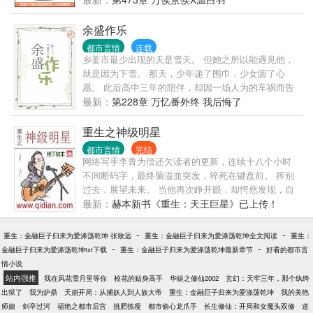
余盛作乐
都市言情
连载
乡姜市最少出现的天是雪天。 但她之所以能遇见他，
就是因为下雪。 那天，少年递了围巾，少女圆了心
愿。 此后高中三年的陪伴，却因一场人为的车祸而告
终。 二十四岁那年。 从未谈过恋爱的余欢，破天荒
最新：
第228章 万忆番外终 我后悔了
地，喜欢上了一个认识还不到一个月的人。 而盛寻终
于追到了惦记许多年的小姑娘。 有人真心祝福，也有
重生之神级明星
人暗地谋划。 昔日的真相总有人时刻铭记在心。 当真
都市言情
完结
相浮出水面之时，是该毁灭，还是原谅？ 【本文1
网络写手李青为偿还欠读者的更新，连续十八个小时
宠。】
不间断码字，最终脑溢血突发，猝死在键盘前。 挥别
过去，展望未来。 当他再次睁开眼，却愕然发现，自
己竟然变成了一个超级大帅哥！ 而且正在一档选秀节
最新：
赫本新书《重生：天王巨星》已上传！
目《音乐之星》的后台里独自等候，即将闪亮登场！
是一鸣惊人，还是泯然众人？ 李青看着镜子里那张帅
-
-
重生：金融巨子归来为爱涤荡乾坤 张致远
重生：金融巨子归来为爱涤荡乾坤全文阅读
重生：
气逼人的脸，想都不想就做出了人生中的第一个选
-
-
金融巨子归来为爱涤荡乾坤txt下载
重生：金融巨子归来为爱涤荡乾坤最新章节
好看的都市言
择。
情小说
站内强推
我在风花雪月里等你
校花的贴身高手
华娱之修仙2002
玄幻：天牢三年，那个纨绔
出狱了
我为炉鼎
天崩开局：从捕妖人到人族大帝
重生：金融巨子归来为爱涤荡乾坤
我的美艳
师娘
剑卒过河
福艳之都市后宫
挑肥拣瘦
都市偷心龙爪手
长生修仙：开局和女魔头双修
道