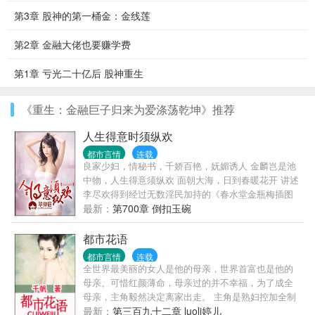
第3章 股神的第一桶金：金线莲
第2章 金融大佬也要赚学费
第1章 亏光二十亿后 股神重生
《重生：金融巨子归来为爱涤荡乾坤》推荐
人生得意时须纵欢
都市言情
连载
良家少妇，情秘书，千娇百艳，妩媚诱人 金麟岂是池
中物，人生得意须纵欢 面朝大海，日到春暖花开 讲述
李尽欢得到经过无数淫民加持的《春水堂金瓶梅插图
本》的金瓶神气之后，无数姑娘们有福了的故事！
最新：
第700章 倒扣玉碗
都市花语
都市言情
连载
全世界最美丽的女人是他的母亲，世界首富也是他的
母亲。可惜红颜薄命，母亲过的并不幸福，为了成全
母亲，主角毅然决定离家出走。 主角是熟妇控加全制
服控，嗯，还喜欢角色扮演。且看主角如何在香艳的
最新：
第三百九十二章 luoli婷儿