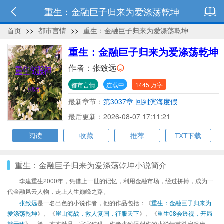
重生：金融巨子归来为爱涤荡乾坤
首页
>>
都市言情
>>
重生：金融巨子归来为爱涤荡乾坤
重生：金融巨子归来为爱涤荡乾坤
作者：
张致远
都市言情
连载中
1445 万字
最新章节：
第3037章 回到滨海度假
最后更新：2026-08-07 17:11:21
阅读
收藏
推荐
TXT下载
重生：金融巨子归来为爱涤荡乾坤小说简介
李建重生2000年，凭借上一世的记忆，利用金融市场，经过拼搏，成为一
代金融风云人物，走上人生巅峰之路。
张致远
是一名出色的小说作者，他的作品包括：《
重生：金融巨子归来为
爱涤荡乾坤
》、《
崖山海战，救人复国，征服天下
》、《
重生08会透视，开局
就无敌
》、等，本本精品，字字珠玑，作者张致远创作的小说情节跌宕起伏、