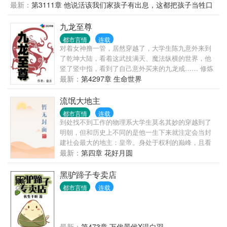
还是去轧钢厂当一名默默无闻的厂医。林绍文二话不
最新：
第3111章 他说活该我们家孩子有出息，这都把孩子当牲口
说，就选择了厂医。没有办法，让一个社畜去医院当
打
医生，那不等于是杀人？更何况，协和医院可都是大
九龙至尊
佬级别的，人家一眼就能看出他的医学水平。可在他
都市言情
连载
做出了选择后，脑海中“叮”了一声。“诸天垂钓”系统开
对着女神撸一管，居然穿越了，大学生陈九意外来到
启，诸天万物，皆可垂钓。林绍文差点没吐血，这该
了乾坤大陆，看着这武技满天、魔法纵横的世界，他
死的垂钓系统早来一分钟，他的人生就不一样了。
竖了竖中指，看到了自己意外买来的九龙戒…… 修炼
等级：淬体九重，开天八变，起源七溯，阴阳六合，
最新：
第4297章 生命世界
五行五聚，造化四境，乾坤三演，神话二传，混沌大
成！ 乾坤大陆一夫多妻制，不喜勿骂。 08年至今，小
流氓大地主
盘从未断更，总小说字数过千万，各种保证，放心阅
都市言情
连载
读，求大力支持。
到处找不到工作的物理系大学生莫名其妙的穿越到了
明朝，但和历史上不同的是他一生下来就注定会当封
建社会最大的地主：皇帝。身处于权利的巅峰，且看
他如何满足自己的欲望：顺从的通奸，反抗的强奸，
最新：
第四章 花好月圆
女刺客？那就只好妇，洋妞。一个都不能少。
黑驴蹄子专卖店
都市言情
连载
最新：
第473章 万俟景侯X温白羽