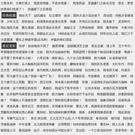
士夜仗剑
大奉打更人
我是你情敌，不是你老婆！
艳海风波
穿越豪门之娱乐后宫
普女，梦里
的男神们找来了！
穿越家丁之百香国
经典收藏
御女天下
赵氏嫡女
红尘都市
娱乐：国内大花小花全拿下
四合院：闷棍才是硬道
理
少年大宝
辞职创业，利用黑科技改变全世界
神豪：开局亿亿兆资金，我无敌了
灵异时代，
我以鬼怪为食
重生退婚，我在官场步步高升
诡秘之主
万界收纳箱
荣医
魔帝奶爸
今夜与你
共沉沦
写诗写歌写小说，我都会亿点点
1935赤血天灾，从老区到抗战
同学还没入道，我已三千
大道圆满
重生之神级学霸(志鸟村)
伊森的奇幻漂流
最近更新
快穿：短命炮灰不死了
颖星璀璨：赵丽颖演艺之路
美女总裁，请上车
五十年代：
带着随身空间进城奔小康
文娱：我为天仙妹妹护航
甩我是吧？那就捡个校花回家当老婆
悔婚？
反手娶了资本家大小姐！
八零赶海：鱼虾成山，九个女儿吃香喝辣
权力巅峰：从省府秘书开
始
重回1982：从小舢板到远洋巨轮
开局穷光蛋，赚钱全靠挂！
我的区长老婆
火红年代：开发
北大荒，种田赶山养全家
身为精英人形的我，你让我当保镖
以法律之名
我省府大秘，问鼎京
圈
军火贩子什么鬼？我就一破产厂长！
苍生有我
我被炒后，市值暴跌，女总裁哭了
86年：我
五个嫂子没人照顾
重生70：猎王归来，资本家小姐求我娶
官梯：从选调生开始问鼎权力巅峰
律
政先锋：这个律师正的发邪！
离婚后，我成为了医学传奇！
让你办军校，你佣兵百万震慑鹰
酱
扒开相声马褂里面全是西游辛密
权力巅峰：从拒绝省厅千金开始
刚觉醒透视眼，你要跟我退
婚？
平庸的人不拯救世界
顶我仕途？我转投纪委你慌啥！
医武双绝
抽象召唤师，但画风崩
坏
潜龙风暴：都市兵王
救世游戏：开局爆杀哥布林
重生八零，再婚母亲求我割肾救她孩！
带
货翻车的我曝光黑心商家
重回62，我为国铸剑薅哭鹰酱
御兽：全网看我暴虐前妻！
我反派他
哥，专薅气运之女！
美女,快治我
九九宝贝下山后,八个哥哥排队宠
春花向阳
城与墙
我在都
市修炼成神
中年逆袭，女儿助我变神豪
全球警报！SSSSS级仙尊归来
重生64，猎人出身，妻女
被我宠上天
最强战神
仙子，求你别再从书里出来了
登云阶：一个公务员的20年
双穿亮剑：老