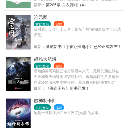
他，却不想，有些事，容不得她改变。 再见时，他是
最新：
第225章 白衣卿相（4）
金牌配音演员，她只是一个翻唱新秀。因一首剧情歌
意外相遇，她看见他慌忙想逃。却被他一把拽住，将
沧元图
她逼至角落，欺身而上，彼时的他眼中波光潋滟，却
玄幻魔法
完结
是轻声说了了一句，“陆长欢，这一世，我定不会再放
我叫孟川，今年十五岁，是东宁府“镜湖道院”的当代大
手！”
师兄。
最新：
番茄新书《宇宙职业选手》已经正式发布！
超凡大航海
玄幻魔法
完结
漠然的神明高踞云端冷眼看向人间，无尾的爬虫躲在
冬天和春天的缝隙里窃窃私语，戴着高帽的八爪魔神
在冰冷的海水中奏响长笛。蒸汽机刚刚点燃文明之
光，剑术和巫术展开对决，炼金枪炮与风帆战舰奏响
最新：
《海盗王权》新书已发！
死亡，秘密结社与正神教会追逐躲藏，大时代已经拉
开帷幕，大航海！大开拓！地理大发现！有波澜壮阔
超神制卡师
的史诗，也有阴邪诡诈的谋划，文明征服野蛮？不，
玄幻魔法
连载
只有野蛮和更野蛮！ 艾文从海滨小城中苏醒，以没落
这是一只程序员在异世界‘刻光盘’的故事。
贵族后裔的身份崛起，一步步走入旋涡的中心，摘下
那顶位于超凡巅峰的奇迹冠冕。