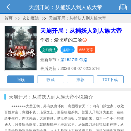
天崩开局：从捕妖人到人族大帝
首页
>>
玄幻魔法
>>
天崩开局：从捕妖人到人族大帝
天崩开局：从捕妖人到人族大帝
作者：
爱吃草的二哈
玄幻魔法
连载中
655 万字
最新章节：
第1527章 帝路
最后更新：2026-08-07 02:35:16
阅读
收藏
推荐
TXT下载
天崩开局：从捕妖人到人族大帝小说简介
+++++++大楚王朝，外有妖魔环伺，意图吞食天下；内有门派世家，收敛
百姓财富，意图不轨；庙堂之上，更是暗藏杀机。普通人只能沦为血食，在夹
缝中生存。内忧外患，大厦将倾。楚江携面板，穿越而来，成为一个小小的捕
妖人，只要斩杀妖魔，就能获取寿元推演武学。从镇魔刀法到镇狱血神谱，从
风雷金刚身到天罡神雷金身，从大力拳到上古神通摘星拳，面板的进化不断刷