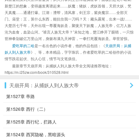
新楚江的想象，变得越发离谱起来……妖魔：猪妖，虎妖首领，天邪大妖，梵
天真魔……通通打爆。江湖：漕帮，清风寨，剑王宗，紫炎魔宗……全部灭
门。庙堂：王，算什么东西，能抗住我一刀吗？天：藏头露尾，出来一战!……
大楚历七千年，天外出现一尊覆海妖圣，聚拢天下妖魔，人族无帝，亿万人族
沦为血食，血染山河。“谁言人族无大帝？”未知之地，楚江睁开了眼睛，一只惊
世神拳划破亿万里山河，身躯布满九天神雷，一拳打死覆海妖圣。举世皆惊。
爱吃草的二哈
是一名出色的小说作者，他的作品包括：《
天崩开局：从捕
妖人到人族大帝
》、等，本本精品，字字珠玑，作者爱吃草的二哈创作的小说
情节跌宕起伏、扣人心弦，情节与文笔俱佳。
最新章节天崩开局：从捕妖人到人族大帝全文阅读推荐地址：
https://m.i25zw.com/book/310528.html
天崩开局：从捕妖人到人族大帝
第1527章 帝路
第1526章 西行（二）
第1525章 西行纪，拦路人
第1524章 西冥隐秘，黑暗源头