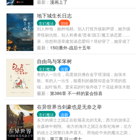
最新：
漫画上了
地下城生长日志
玄幻魔法
完结
别人种地，她种地精。别人打怪升级刷声望，她升级
养怪刷仇恨。别人和勇者/贤者/国王/魔王谈恋爱……
亲，你想和违章建筑谈恋爱吗？塔砂穿了，她穿成了
一座半死不活的地下城。对，就是游戏里养着一个怪
最新：
150|番外-战后十五年
物生态圈，藏着宝箱，等着英雄来刷的那种。位面战
争后第四百年，空间裂缝斩断了神界、深渊和人间的
自由鸟与笨笨树
联系，龙和精灵早已离开了大陆，移山倒海的英雄已
玄幻魔法
连载
成为传说，停滞在人间的异类与混血都成了丧家之
有的人一出生，高度就仿佛在金字塔顶端，如张木
犬。在这人类帝国膨胀到顶峰的时刻，一座可能联通
散。有的人一出生，能看到的极限却是金字塔的底
深渊、招来恶魔的古老地下城业已苏醒。穿越成地下
端，如叶瑜舟。爱采花的叶瑜舟收了个花徒弟张木散
城，创造一个容纳所有种族、所有信仰、所有生活方
后，发现自己的感情从朋友的层次上升到了自己不敢
最新：
第386章 不一样的宴会惊喜
式的灰色新世界的故事+有自己一套原则但利己主义的
想象的地步。步步退却，却步步痛苦。确认心意之
女主。剧情为主，少量感情，女主后期人形，男主是
后，她勇敢地奋起直追，誓要打破门当户对的传统，
在异世界当剑豪也是无奈之举
个专注坑人业务却反被女主卖世界大同安利的恶魔。
与他肩平肩，游遍这个大千世界。社会的冷漠，人性
玄幻魔法
连载
一如既往的主角本人是金大腿主义。每晚八点左右日
的拷问，终将助长她的成熟。其中会发生什么有笑有
东方的骑士之国正在歌颂圣光的无私；西方的游侠正
更中~完结的女人志通贩中↓女能奇幻，简单粗暴中二
泪的事情呢？欢迎收藏观看。
在森林中翱翔。 南方的海洋之国正在祭祀海神；北方
少女结的西幻耽美新坑，个人志预售中↓如何攻略累感
的战士之国整日杀声震天。 而地处中央的魔法之国，
不爱的老猫:今后会开的耽美坑↓沙漠之民少年捕获了
正在为探求真理而不断努力前行。 这里是亚兰大陆。
最新：
第三章 以一虐十