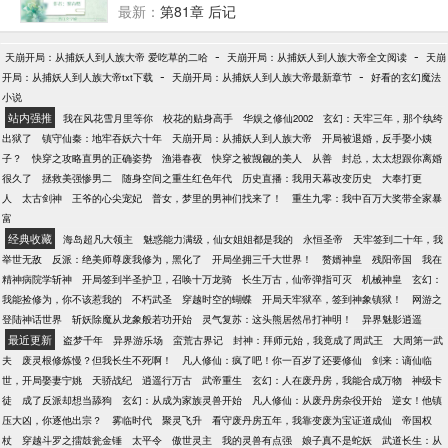
地。.........
有个白月光，多年不见完全黑化了还却处处惹事——
最新：
第81章 后记
九州第一说客，风华绝代的姬玉公子。姜酒卿总是想
着，白月光之所以是白月光，就是因为他既忘记了她
-
-
天崩开局：从捕妖人到人族大帝 爱吃草的二哈
天崩开局：从捕妖人到人族大帝全文阅读
天崩
也永远也不会属于她。他是她的饲主，她协助他游说
-
-
开局：从捕妖人到人族大帝txt下载
天崩开局：从捕妖人到人族大帝最新章节
好看的玄幻魔法
天下。他们只是盟友，利益相关者，互相利用的关
小说
系。很久很久以后姬玉说——“我马不停蹄地奔赴一场
站内强推
我在风花雪月里等你
校花的贴身高手
华娱之修仙2002
玄幻：天牢三年，那个纨绔
准备好的玉石俱焚，沿路诸景皆为业火而我为鬼魅，
出狱了
镇守仙秦：地牢吞妖六十年
天崩开局：从捕妖人到人族大帝
开局被退婚，反手娶小姨
可我偏生看见了她。她并没有拦我于半途，她只是望
子？
快穿之攻略直男的正确姿势
渔港春夜
快穿之被觊觎的美人
从善
封总，太太想跟你离婚
着我，带着炽热心跳声与我擦肩而过。我却舍了结局
很久了
拯救美强惨男二
随身空间之重生红色年代
历史直播：我用天幕改变历史
大奉打更
弃了马重为人，调转方向踩过业火去追她，说我陪你
人
太古剑神
王爷的心尖宠妃
普女，梦里的男神们找来了！
重生九零：我中百万大奖带全家暴
一起走。”世人万万，美人千百。唯你一人，乱我心
富
曲。你准备好和这世间最聪明最凉薄的人相爱了吗？
经典收藏
海岛超凡大领主
魅惑能力满级，仙女姐姐都是我的
永恒圣帝
天牢签到二十年，我
————————————————佛系冷静亡国公
举世无敌
反派：绝美师尊废我修为，黑化了
开局坐拥三千大世界！
赘婿神皇
残阳帝国
我在
主*病娇复仇第一说客男女主都很强，白切黑。本文将
精神病院学斩神
开局签到半圣护卫，召唤十万龙骑
长生万古，仙帝弹指可灭
机械神皇
玄幻：
于4月2日周四全本倒v，倒过的读者请勿重复购买哦。
我能捡修为，你不该惹我的
不朽武圣
穿越时空的蝴蝶
开局天牢狱卒，签到神象镇狱！
网游之
谢谢大家一直以来的支持，往后新文也请继续支持
登陆神话世界
斩妖除魔从龙象般若功开始
灵气复苏：这头熊居然吊打神明！
异界魅影逍遥
呀！微博：青燃君 正在努力多更博中……
最近更新
盗梦千年
异界游乐场
蛮荒古界记
封神：拜师元始，我竟成了周武王
大周第一武
夫
废灵根修炼慢？但我长生不死啊！
凡人修仙：疯了吧！你一百岁了还要修仙
剑来：谪仙临
世，开局娶妻宁姚
天骄战纪
逍遥行万古
武帝重生
玄幻：人在废丹房，我能合成万物
神级卡
徒
成了反派却想当舔狗
玄幻：从成为家族灵兽开始
凡人修仙：从废丹房杂役开始
逆女！他镇
压大凶，你逐他出宗？
雾临时代
聚灵飞升
看守废丹房五年，我靠变废为宝证道成仙
帝国权
杖
穿越斗罗之擂鼓瓮金锤
太平令
傲世灵主
我的灵兽有点强
娘子真不是蛇妖
武道长生：从