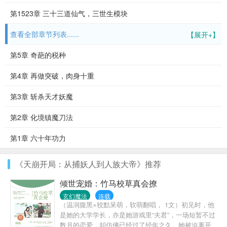
第1523章 三十三道仙气，三世生模块
查看全部章节列表......
【展开+】
第5章 奇葩的税种
第4章 再做突破，肉身十重
第3章 斩杀天才妖魔
第2章 化境镇魔刀法
第1章 六十年功力
《天崩开局：从捕妖人到人族大帝》推荐
倾世宠婚：竹马校草真会撩
玄幻魔法
连载
（温润腹黑×狡黠呆萌，软萌翻唱， 1文）初见时，他
是她的大学学长，亦是她游戏里“夫君”，一场短暂不过
数月的恋爱，却仿佛已经过了经年之久。她被迫离开