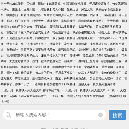
猎户开始加点修行
囚仙塔
刚抽中SSS级天赋，你跟我说游戏停服
开局废柴师叔祖，收徒返还躺
平成仙
重生之，玉龙大陆
【综影视】与天作赌
领袖之证：风过无痕
我靠生子卷成三界女
帝
极限修仙
带着灵诀闯异界
离婚后高冷爵少有点方
师尊凶猛
剑斩仙门
剑动仙朝
逆天邪
神：师尊，你不太对劲
超级无敌，选择系统
寒棺仙缘传
我的游戏角色成精了
逆天邪神
天骄
修仙路：修仙不卷怎么修
巫门诡道
最强宗门从收徒开始
太清天师道
苟在武道世界称尊做
祖
独断万古！座下弟子皆是气运之子
转生没落千金，我的数值突破天际
仙落凡尘：将军的掌心
娇
开局盗走徐凤年实力，我称霸雪中
多子多福？我的道侣能增加天赋！
情根废材？不，情道尊
师
洪荒：这三界，还是朕说了算！
神戮之主
这个仙门全靠玩家
满级基础刀法，屠戮整个武
道
鬼道修神
三界至尊：我要和瑶池双修
最强修仙弱鸡
病娇师尊：我的徒儿又想跑了！
缓归
乡
我只想安静的做两界生意
张三丰传承人异界行
修仙KPI
黑色旋涡：356个暗蚀的童话
市井
武神
大荒玄穹彝荒录
西幻：被动技能胜利法
混沌掌印
魔尊的五星好评：绩效她甜爆三界
修
炼废柴闯仙界
九霄雷脉：全宗门团宠
零阶魔导士的逆序法则
穿越诸葛亮，重整蜀国
双修万
界
混沌：创世神的偏宠
第二次的召唤，开局拿下小公主
综武：人刚还俗，女侠们纷纷上门
武
炼九重天
绑定系统后，废材逆袭成永恒
盗墓：开局获得应龙血脉
异世界转生为猪神
西游：我
截教散了，你佛门没了
什么叫骨粉能改变世界？那叫特性
逆麟天命
从废脉到混沌帝尊
-
-
天崩开局：从捕妖人到人族大帝 爱吃草的二哈
天崩开局：从捕妖人到人族大帝txt下载
天崩
-
-
开局：从捕妖人到人族大帝最新章节
天崩开局：从捕妖人到人族大帝全文阅读
好看的玄幻魔
法小说
搜索