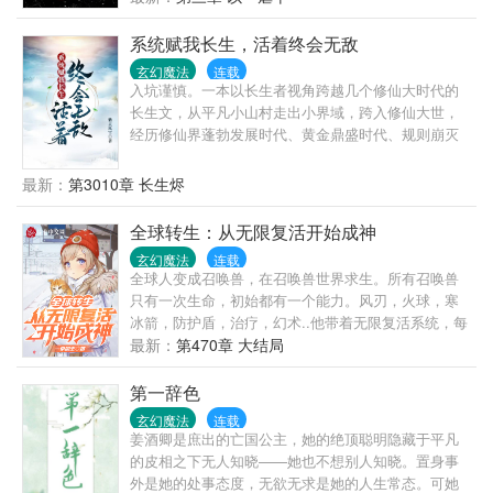
飞艇失事坠入沙漠的城市之民冒险家，也被对方驯养
充满了冒险，未知与机遇的地方。 这里的人都各具特
的故事，外凶里嫩野生动物小崽子攻天万字更新！
点，这里甚至都没有两个相同的职业者。每个人都充
系统赋我长生，活着终会无敌
=333=打滚求支持~
满了未知，每个人都天赋异禀。 且看机缘巧合之下，
玄幻魔法
连载
转职成为剑豪的男人，在这个剑与魔法的世界中，能
入坑谨慎。一本以长生者视角跨越几个修仙大时代的
够做到什么吧！
长生文，从平凡小山村走出小界域，跨入修仙大世，
经历修仙界蓬勃发展时代、黄金鼎盛时代、规则崩灭
时代，黑暗大动乱时代，万灵皆寂时代……陈浔穿越
到浩瀚无垠的修仙界，觉醒长生系统，竟然还送了一
最新：
第3010章 长生烬
头长生灵兽为伴。我陈浔对打打杀杀没有兴趣，也不
想招惹任何人，只想带着老牛看遍世间繁华。一个不
全球转生：从无限复活开始成神
经意，他露出了腰间的三把开山斧，又一个不经意，
玄幻魔法
连载
露出了那十六块腹肌。他缓缓戴上了悍匪头套，露出
全球人变成召唤兽，在召唤兽世界求生。所有召唤兽
阴沉微笑：“我陈浔和老牛最讲道理。”整个诸天万界颤
只有一次生命，初始都有一个能力。风刃，火球，寒
抖了，他套……套上了。一个炼气期的火球术突然被
冰箭，防护盾，治疗，幻术..他带着无限复活系统，每
激发，像是被加成了数千上万倍，无尽业火燃尽天
次复活都能获得一个能力。于是史上最莽的召唤兽出
最新：
第470章 大结局
穹，万灵寂灭……“阁下虽然很强，但还不足以让我用
现了，一言不合就自爆，疯狂收割各种能力。等到他
出第三把开山斧。”—尼古拉斯悍匪，陈浔。
无敌天下时，意外和一个小公主签订平等契约。那一
第一辞色
天，小公主站在城墙上，望着城外如同蝗虫般的兽
玄幻魔法
连载
潮，她绝望的开始召唤。这一刻，天空突然昏暗。一
姜酒卿是庶出的亡国公主，她的绝顶聪明隐藏于平凡
尊魔神般的恐怖身影，撕裂了天空，如同神抵般俯视
的皮相之下无人知晓——她也不想别人知晓。置身事
众生。全场静默，所有人瞪大双眼，百万兽潮吓瘫在
外是她的处事态度，无欲无求是她的人生常态。可她