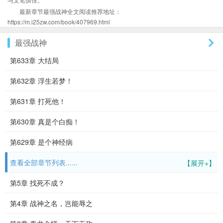
最新章节最强战神全文阅读推荐地址：
https://m.i25zw.com/book/407969.html
最强战神
第633章 大结局
第632章 浮生若梦！
第631章 打死他！
第630章 真是个白痴！
第629章 是个神经病
查看全部章节列表......
【展开+】
第5章 找死不成？
第4章 战神之名，岂能辱之