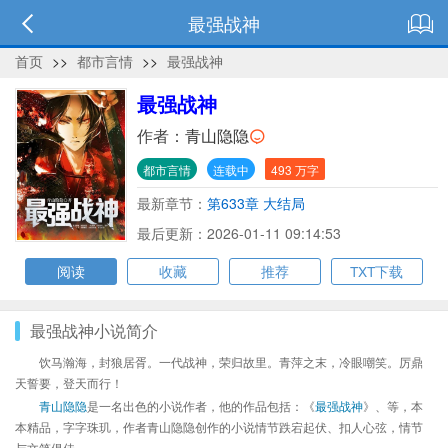
最强战神
首页
>>
都市言情
>>
最强战神
最强战神
作者：
青山隐隐
都市言情
连载中
493 万字
最新章节：
第633章 大结局
最后更新：2026-01-11 09:14:53
阅读
收藏
推荐
TXT下载
最强战神小说简介
饮马瀚海，封狼居胥。一代战神，荣归故里。青萍之末，冷眼嘲笑。厉鼎
天誓要，登天而行！
青山隐隐
是一名出色的小说作者，他的作品包括：《
最强战神
》、等，本
本精品，字字珠玑，作者青山隐隐创作的小说情节跌宕起伏、扣人心弦，情节
与文笔俱佳。