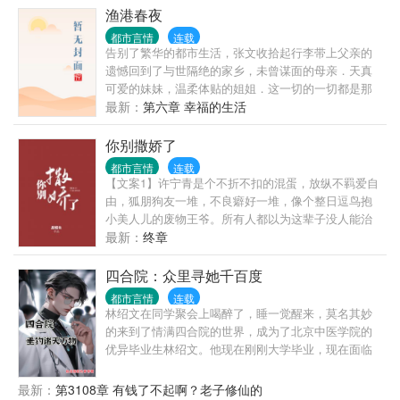
渔港春夜
都市言情
连载
告别了繁华的都市生活，张文收拾起行李带上父亲的
遗憾回到了与世隔绝的家乡，未曾谋面的母亲．天真
可爱的妹妹，温柔体贴的姐姐．这一切的一切都是那
么的陌生和熟悉. 但习惯了都市生活的他在这能习惯这
最新：
第六章 幸福的生活
种日出而作，日落而息．听着海潮的寂寞生活吗？当
他发现这里有太多值得去发掘的乐趣时，生活也变得
你别撒娇了
精彩起来．寂寞的海潮也变成了激情的春潮． 【故事
都市言情
连载
的发生地是一个无视人伦的小渔村,咳咳】 这里的一切
【文案1】许宁青是个不折不扣的混蛋，放纵不羁爱自
都是那么的传
由，狐朋狗友一堆，不良癖好一堆，像个整日逗鸟抱
小美人儿的废物王爷。所有人都以为这辈子没人能治
的了他，直到有一天——脸黑的不行的许宁青气冲冲
最新：
终章
的走进好友的酒吧，后头跟着一个穿着蓝白衣服的姑
娘姑娘手足无措，去拉他的衣角。周围目光直勾勾。
四合院：众里寻她千百度
许少爷灌了杯酒，凶神恶煞：“你说！你是不是早恋！
都市言情
连载
刚才那个男同学是谁！”众人：“……”您这酒池肉林中
林绍文在同学聚会上喝醉了，睡一觉醒来，莫名其妙
的混蛋还好意思训人？？？【文案2】常梨喜欢上了一
的来到了情满四合院的世界，成为了北京中医学院的
个男人，论辈分，是叔叔辈的，可常梨不喜欢，明明
优异毕业生林绍文。他现在刚刚大学毕业，现在面临
只差九岁而已。许宁青经常慵懒倚在少女身上，故意
着选择，是去协和医院当一名前途无量的正式医生，
逗她：“有没有礼貌，见了长辈怎么不叫人。”后来许宁
还是去轧钢厂当一名默默无闻的厂医。林绍文二话不
最新：
第3108章 有钱了不起啊？老子修仙的
青作了个死，常梨愤然离家出走。从前总是云淡风轻