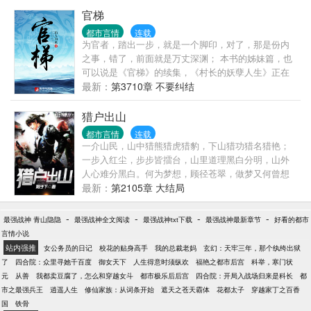
于追到了惦记许多年的小姑娘。 有人真心祝福，也有
官梯
人暗地谋划。 昔日的真相总有人时刻铭记在心。 当真
都市言情
连载
相浮出水面之时，是该毁灭，还是原谅？ 【本文1
为官者，踏出一步，就是一个脚印，对了，那是份内
宠。】
之事，错了，前面就是万丈深渊； 本书的姊妹篇，也
可以说是《官梯》的续集，《村长的妖孽人生》正在
网易云阅读火热连载，《官梯》里没有交代的事这里
最新：
第3710章 不要纠结
都会交代清楚，敬请观赏。 另有完本作品《国色天
香》也在网易云阅读。
猎户出山
都市言情
连载
一介山民，山中猎熊猎虎猎豹，下山猎功猎名猎艳；
一步入红尘，步步皆擂台，山里道理黑白分明，山外
人心难分黑白。何为梦想，顾径苍翠，做梦又何曾想
到；何为目标，蓦然回首，早已是万人仰望的目标。
最新：
第2105章 大结局
书友群：168683435
-
-
-
-
最强战神 青山隐隐
最强战神全文阅读
最强战神txt下载
最强战神最新章节
好看的都市
言情小说
站内强推
女公务员的日记
校花的贴身高手
我的总裁老妈
玄幻：天牢三年，那个纨绔出狱
了
四合院：众里寻她千百度
御女天下
人生得意时须纵欢
福艳之都市后宫
科举，寒门状
元
从善
我都卖豆腐了，怎么和穿越女斗
都市极乐后后宫
四合院：开局入战场归来是科长
都
市之最强兵王
逍遥人生
修仙家族：从词条开始
遮天之苍天霸体
花都太子
穿越家丁之百香
国
铁骨