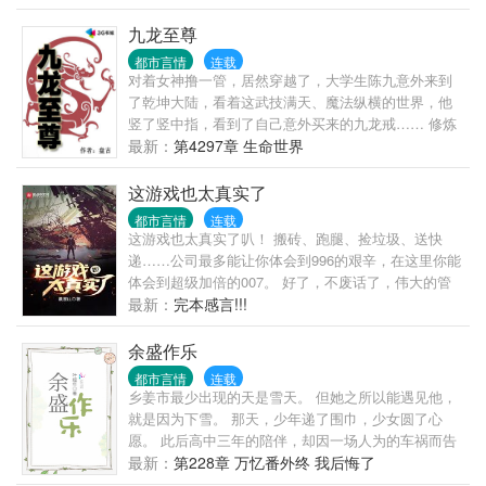
说，就选择了厂医。没有办法，让一个社畜去医院当
清风霁月的许少爷脸上终于出现慌张情绪。常梨扯开
医生，那不等于是杀人？更何况，协和医院可都是大
九龙至尊
他的手，抬起头，安静两秒，杏眼弯着甜甜冲他笑。
佬级别的，人家一眼就能看出他的医学水平。可在他
许宁青那些朋友恭贺他终于摆脱幼稚小丫头，重归丰
都市言情
连载
做出了选择后，脑海中“叮”了一声。“诸天垂钓”系统开
对着女神撸一管，居然穿越了，大学生陈九意外来到
富多彩成人夜生活。却在一天晚上见到喝的酩酊大醉
启，诸天万物，皆可垂钓。林绍文差点没吐血，这该
了乾坤大陆，看着这武技满天、魔法纵横的世界，他
的许少爷，红着眼睛抱着小朋友。“梨梨跟我回家好不
死的垂钓系统早来一分钟，他的人生就不一样了。
竖了竖中指，看到了自己意外买来的九龙戒…… 修炼
好。”【文案三】刚开始。常梨要托许宁青照顾，少女
等级：淬体九重，开天八变，起源七溯，阴阳六合，
最新：
第4297章 生命世界
可怜巴巴地站在门口，手里拎着行李箱。没一会儿，
五行五聚，造化四境，乾坤三演，神话二传，混沌大
门被打开，屋里的男人一件骚包睡衣，露出大片带水
成！ 乾坤大陆一夫多妻制，不喜勿骂。 08年至今，小
这游戏也太真实了
渍的胸膛与锁骨，眉眼微愠，不耐烦：“谁啊。”常梨乖
盘从未断更，总小说字数过千万，各种保证，放心阅
乖叫了一声。下一秒，门“砰”一声重新甩上，只轻飘飘
都市言情
连载
读，求大力支持。
一句：“找错人了。”后来。许宁青把姑娘抱在腿上，哭
这游戏也太真实了叭！ 搬砖、跑腿、捡垃圾、送快
唧唧的装可怜，求自己的小女友大学不要住校。“宝贝
递……公司最多能让你体会到996的艰辛，在这里你能
儿，别让我独守空闺啊当我阅尽千帆后，遇到一个最
体会到超级加倍的007。 好了，不废话了，伟大的管
赤诚最勇敢的灵魂#食用指南：本主义玩家被驯化成忠
理者大人喊我去搬砖了。 那位大人说了，只要我们努
最新：
完本感言!!!
犬的过程。
力献上自己的肝，下个月他又能换一套全新的动力
甲，到时候带我们开全新的地图，去广阔的废土捡更
余盛作乐
多的垃圾！ …… 穿越到废土世界的楚光发现，自己解
都市言情
连载
锁了避难所系统，能够从平行世界召唤名为“玩家”的生
乡姜市最少出现的天是雪天。 但她之所以能遇见他，
物。 从那天开始，整个废土都不正经了。
就是因为下雪。 那天，少年递了围巾，少女圆了心
愿。 此后高中三年的陪伴，却因一场人为的车祸而告
终。 二十四岁那年。 从未谈过恋爱的余欢，破天荒
最新：
第228章 万忆番外终 我后悔了
地，喜欢上了一个认识还不到一个月的人。 而盛寻终