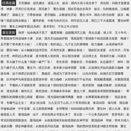
经典收藏
天官赐福
赵氏嫡女
逍遥人生
娱乐：国内大花小花全拿下
四合院：闷棍才是硬道
理
神豪：开局亿亿兆资金，我无敌了
重生退婚，我在官场步步高升
娱乐：玩刺激游戏，让杨蜜
离婚了
诡秘之主
万界收纳箱
星空舰队，从数据化开始
重生1976，我在小村当知青
娱乐：略
懂？我是说我全都会！
魔帝奶爸
今夜与你共沉沦
同学还没入道，我已三千大道圆满
重生60带
空间
重生之神级学霸(志鸟村)
奥术世纪
不良之年少轻狂
最近更新
快穿：短命炮灰不死了
颖星璀璨：赵丽颖演艺之路
美女总裁，请上车
五十年代：
带着随身空间进城奔小康
文娱：我为天仙妹妹护航
甩我是吧？那就捡个校花回家当老婆
悔婚？
反手娶了资本家大小姐！
八零赶海：鱼虾成山，九个女儿吃香喝辣
权力巅峰：从省府秘书开
始
重回1982：从小舢板到远洋巨轮
开局穷光蛋，赚钱全靠挂！
我的区长老婆
火红年代：开发
北大荒，种田赶山养全家
身为精英人形的我，你让我当保镖
以法律之名
我省府大秘，问鼎京
圈
军火贩子什么鬼？我就一破产厂长！
苍生有我
我被炒后，市值暴跌，女总裁哭了
86年：我
五个嫂子没人照顾
重生70：猎王归来，资本家小姐求我娶
官梯：从选调生开始问鼎权力巅峰
律
政先锋：这个律师正的发邪！
离婚后，我成为了医学传奇！
让你办军校，你佣兵百万震慑鹰
酱
扒开相声马褂里面全是西游辛密
权力巅峰：从拒绝省厅千金开始
刚觉醒透视眼，你要跟我退
婚？
平庸的人不拯救世界
顶我仕途？我转投纪委你慌啥！
医武双绝
抽象召唤师，但画风崩
坏
潜龙风暴：都市兵王
救世游戏：开局爆杀哥布林
重生八零，再婚母亲求我割肾救她孩！
带
货翻车的我曝光黑心商家
重回62，我为国铸剑薅哭鹰酱
御兽：全网看我暴虐前妻！
我反派他
哥，专薅气运之女！
美女,快治我
九九宝贝下山后,八个哥哥排队宠
春花向阳
城与墙
我在都
市修炼成神
中年逆袭，女儿助我变神豪
全球警报！SSSSS级仙尊归来
重生64，猎人出身，妻女
被我宠上天
最强战神
仙子，求你别再从书里出来了
登云阶：一个公务员的20年
双穿亮剑：老
李见到我就双眼放光
最强战神
从收集情绪开始创造我的女神宇宙
最强战神
华娱：资本大佬入
侵娱乐圈
绑定神豪系统：从救校花开始无敌
最强战神
我的黑科技系统是18级文明造物
重生