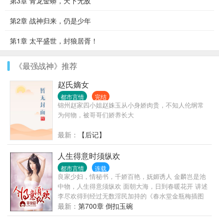
第3章 青龙金蟒，天下无敌
第2章 战神归来，仍是少年
第1章 太平盛世，封狼居胥！
《最强战神》推荐
赵氏嫡女
都市言情
完结
锦州赵家四小姐赵姝玉从小身娇肉贵，不知人伦纲常
为何物，被哥哥们娇养长大
最新：
【后记】
人生得意时须纵欢
都市言情
连载
良家少妇，情秘书，千娇百艳，妩媚诱人 金麟岂是池
中物，人生得意须纵欢 面朝大海，日到春暖花开 讲述
李尽欢得到经过无数淫民加持的《春水堂金瓶梅插图
本》的金瓶神气之后，无数姑娘们有福了的故事！
最新：
第700章 倒扣玉碗