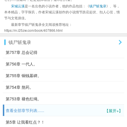
宋城云溪
是一名出色的小说作者，他的作品包括：《
镇尸斩鬼录
》、等，
本本精品，字字珠玑，作者宋城云溪创作的小说情节跌宕起伏、扣人心弦，情
节与文笔俱佳。
最新章节镇尸斩鬼录全文阅读推荐地址：
https://m.i25zw.com/book/407866.html
镇尸斩鬼录
第757章 总会记得
第756章 一代人。
第755章 铜钱墓碑。
第754章 熬药。
第753章 褪色红绳。
查看全部章节列表......
【展开+】
第5章 让我看红点？！