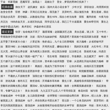
千金
邻家雪姨
恶魔军官，放我走！
花都太子
普女，梦里的男神们找来了！
经典收藏
御女天下
赵氏嫡女
娱乐：国内大花小花全拿下
少年大宝
辞职创业，利用黑科技
改变全世界
官榜
神豪：开局亿亿兆资金，我无敌了
灵异时代，我以鬼怪为食
重生退婚，我在
官场步步高升
星空舰队，从数据化开始
重生1976，我在小村当知青
荣医
魔帝奶爸
今夜与你
共沉沦
1935赤血天灾，从老区到抗战
同学还没入道，我已三千大道圆满
重生60带空间
重生之
神级学霸(志鸟村)
奥术世纪
伊森的奇幻漂流
最近更新
快穿：短命炮灰不死了
颖星璀璨：赵丽颖演艺之路
美女总裁，请上车
五十年代：
带着随身空间进城奔小康
文娱：我为天仙妹妹护航
甩我是吧？那就捡个校花回家当老婆
悔婚？
反手娶了资本家大小姐！
八零赶海：鱼虾成山，九个女儿吃香喝辣
权力巅峰：从省府秘书开
始
重回1982：从小舢板到远洋巨轮
开局穷光蛋，赚钱全靠挂！
我的区长老婆
火红年代：开发
北大荒，种田赶山养全家
身为精英人形的我，你让我当保镖
以法律之名
我省府大秘，问鼎京
圈
军火贩子什么鬼？我就一破产厂长！
苍生有我
我被炒后，市值暴跌，女总裁哭了
86年：我
五个嫂子没人照顾
重生70：猎王归来，资本家小姐求我娶
官梯：从选调生开始问鼎权力巅峰
律
政先锋：这个律师正的发邪！
离婚后，我成为了医学传奇！
让你办军校，你佣兵百万震慑鹰
酱
扒开相声马褂里面全是西游辛密
权力巅峰：从拒绝省厅千金开始
刚觉醒透视眼，你要跟我退
婚？
平庸的人不拯救世界
顶我仕途？我转投纪委你慌啥！
医武双绝
抽象召唤师，但画风崩
坏
潜龙风暴：都市兵王
救世游戏：开局爆杀哥布林
重生八零，再婚母亲求我割肾救她孩！
带
货翻车的我曝光黑心商家
重回62，我为国铸剑薅哭鹰酱
御兽：全网看我暴虐前妻！
我反派他
哥，专薅气运之女！
美女,快治我
九九宝贝下山后,八个哥哥排队宠
春花向阳
城与墙
我在都
市修炼成神
中年逆袭，女儿助我变神豪
全球警报！SSSSS级仙尊归来
重生64，猎人出身，妻女
被我宠上天
最强战神
仙子，求你别再从书里出来了
登云阶：一个公务员的20年
双穿亮剑：老
李见到我就双眼放光
最强战神
从收集情绪开始创造我的女神宇宙
最强战神
华娱：资本大佬入