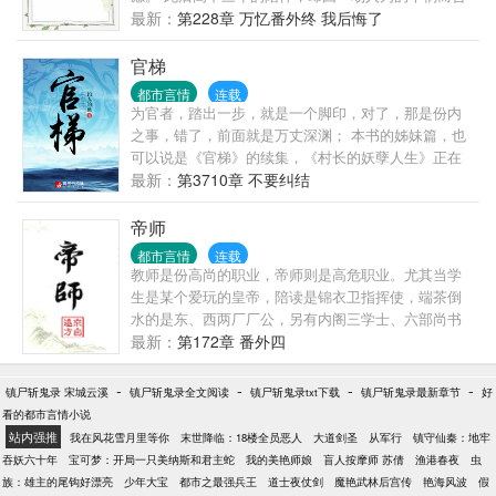
终。 二十四岁那年。 从未谈过恋爱的余欢，破天荒
最新：
第228章 万忆番外终 我后悔了
地，喜欢上了一个认识还不到一个月的人。 而盛寻终
于追到了惦记许多年的小姑娘。 有人真心祝福，也有
官梯
人暗地谋划。 昔日的真相总有人时刻铭记在心。 当真
都市言情
连载
相浮出水面之时，是该毁灭，还是原谅？ 【本文1
为官者，踏出一步，就是一个脚印，对了，那是份内
宠。】
之事，错了，前面就是万丈深渊； 本书的姊妹篇，也
可以说是《官梯》的续集，《村长的妖孽人生》正在
网易云阅读火热连载，《官梯》里没有交代的事这里
最新：
第3710章 不要纠结
都会交代清楚，敬请观赏。 另有完本作品《国色天
香》也在网易云阅读。
帝师
都市言情
连载
教师是份高尚的职业，帝师则是高危职业。尤其当学
生是某个爱玩的皇帝，陪读是锦衣卫指挥使，端茶倒
水的是东、西两厂厂公，另有内阁三学士、六部尚书
轮班旁听，一众御史言官虎视眈眈，随时准备撸袖
最新：
第172章 番外四
子“以礼服人”，压力当真是非同一般。站在文华殿的讲
台上，杨瓒无语望天，目光明媚而忧伤。苍天在上，
-
-
-
-
镇尸斩鬼录 宋城云溪
镇尸斩鬼录全文阅读
镇尸斩鬼录txt下载
镇尸斩鬼录最新章节
好
真心穿错了，求重穿！淘宝预售：
看的都市言情小说
站内强推
我在风花雪月里等你
末世降临：18楼全员恶人
大道剑圣
从军行
镇守仙秦：地牢
吞妖六十年
宝可梦：开局一只美纳斯和君主蛇
我的美艳师娘
盲人按摩师 苏倩
渔港春夜
虫
族：雄主的尾钩好漂亮
少年大宝
都市之最强兵王
道士夜仗剑
魔艳武林后宫传
艳海风波
假