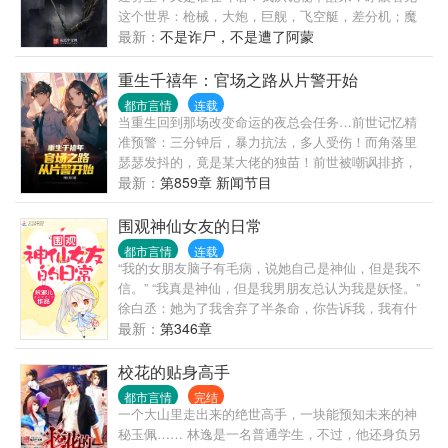
个男人，论辈分，是叔叔辈的，可常梨不喜欢，明明
这个世界：枪械，大炮，巨舰，飞空艇，差分机；魔
只差九岁而已。许宁青经常慵懒倚在少女身上，故意
药，占卜，诅咒，倒吊人，封印物……光明依旧照
最新：
不是诈尸，不是遭了阿蒙
逗她：“有没有礼貌，见了长辈怎么不叫人。”后来许宁
耀，神秘从未远离，这是一段“愚者”的传说。
青作了个死，常梨愤然离家出走。从前总是云淡风轻
重生千禧年：官场之路从片警开始
清风霁月的许少爷脸上终于出现慌张情绪。常梨扯开
都市言情
连载
他的手，抬起头，安静两秒，杏眼弯着甜甜冲他笑。
当重生回到那场改变命运的夜总会任务…前世记忆精
许宁青那些朋友恭贺他终于摆脱幼稚小丫头，重归丰
准预警：三分钟后，暴力抗法，多人受伤！而角落里
富多彩成人夜生活。却在一天晚上见到喝的酩酊大醉
瑟瑟发抖的，竟是某大佬的独苗！前世被嘲讽排挤，
的许少爷，红着眼睛抱着小朋友。“梨梨跟我回家好不
屈辱半生！这次，是重蹈覆辙，沦为斗争弃子（死亡
最新：
第859章 新闻节目
好。”【文案三】刚开始。常梨要托许宁青照顾，少女
flag），还是抓住这滔天机遇，借大佬之手逆天改命？
可怜巴巴地站在门口，手里拎着行李箱。没一会儿，
（逆袭契机）全场震惊！昔日人人可欺的受气包片
围观神仙女友的日常
门被打开，屋里的男人一件骚包睡衣，露出大片带水
警，竟暗中布局掌控全局，未来封疆大吏欠下天大人
渍的胸膛与锁骨，眉眼微愠，不耐烦：“谁啊。”常梨乖
都市言情
连载
情！
“我的女朋友脑子有毛病，说她自己是神仙，但是我不
乖叫了一声。下一秒，门“砰”一声重新甩上，只轻飘飘
信。” “我真是神仙，但是我男朋友总认为我是妖怪。”
一句：“找错人了。”后来。许宁青把姑娘抱在腿上，哭
徐白丞：她为了我舍弃了半条命，你告诉我，我有什
唧唧的装可怜，求自己的小女友大学不要住校。“宝贝
么理由不爱她一辈子。 不羁叛逆少年> 偏日常向，不
最新：
第346章
儿，别让我独守空闺啊当我阅尽千帆后，遇到一个最
虐。
赤诚最勇敢的灵魂#食用指南：本主义玩家被驯化成忠
犬的过程。
校花的贴身高手
都市言情
完结
一个大山里走出来的绝世高手，一块能预知未来的神
秘玉佩…… 林逸是一名普通学生，不过，他还身负另