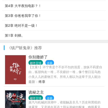
第4章 大半夜拍电影？！
第3章 你爸爸我宰了你！
第2章 绝对不是一级！
第1章 剑梯。
《镇尸斩鬼录》推荐
你别撒娇了
都市言情
连载
【文案1】许宁青是个不折不扣的混蛋，放纵不羁爱自
由，狐朋狗友一堆，不良癖好一堆，像个整日逗鸟抱
小美人儿的废物王爷。所有人都以为这辈子没人能治
的了他，直到有一天——脸黑的不行的许宁青气冲冲
最新：
终章
的走进好友的酒吧，后头跟着一个穿着蓝白衣服的姑
娘姑娘手足无措，去拉他的衣角。周围目光直勾勾。
诡秘之主
许少爷灌了杯酒，凶神恶煞：“你说！你是不是早恋！
都市言情
连载
刚才那个男同学是谁！”众人：“……”您这酒池肉林中
蒸汽与机械的浪潮中，谁能触及非凡？历史和黑暗的
的混蛋还好意思训人？？？【文案2】常梨喜欢上了一
迷雾里，又是谁在耳语？我从诡秘中醒来，睁眼看见