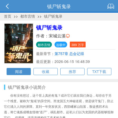
镇尸斩鬼录
首页
>>
都市言情
>>
镇尸斩鬼录
镇尸斩鬼录
作者：
宋城云溪
都市言情
连载中
389 万字
最新章节：
第757章 总会记得
最后更新：2026-06-15 16:48:39
阅读
收藏
推荐
TXT下载
镇尸斩鬼录小说简介
你有没有想过，这个世上真的有鬼？或许它们就在我们身边，却存在于另
一个维度。被称为“鬼域”的异空间。而龙国五大神秘道观，便是镇守鬼门，防止
它们涌入人间的屏障。直到一年突发状况，西部嶓冢山陷落，叛徒携邪术出
逃，将亡魂炼成嗜血怪物“道尸”，祸乱都市。起初人们以为龙国的武器能够抵御
它们......但最终，还是选择相信了道术的力量。