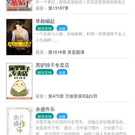
外一个重任，那就是追校花！而且还是奉校花老爸之
命！ 虽然林逸很不想跟这位难伺候的大小姐打交道，
最新：
第13187章
但是长辈之命难违抗，他不得不千里迢迢的转学到了
松山市，给大小姐鞍前马后的当跟班……于是，史上
草根崛起
最牛B的跟班出现了——大小姐的贴身高手！ 看这位
都市言情
连载
跟班如何发家致富偷小姐，开始他奉旨泡妞牛X闪闪的
一个农村小人物，长袖善舞，利用一切资源终于走上
人生…… 本书有点儿纯……也有点儿小暧昧…… 【本
人生巅峰……
书目前不求月票了，各位如果觉得书还不错，就投一
些推荐票吧！】
最新：
第1616章 算是圆满
黑驴蹄子专卖店
都市言情
连载
最新：
第473章 万俟景侯X温白羽
余盛作乐
都市言情
连载
乡姜市最少出现的天是雪天。 但她之所以能遇见他，
就是因为下雪。 那天，少年递了围巾，少女圆了心
愿。 此后高中三年的陪伴，却因一场人为的车祸而告