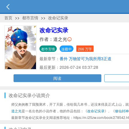
首页
>>
都市言情
>>
改命记实录
改命记实录
作者：
道之光
都市言情
连载中
266 万字
最新章节：
番外 万物皆可为我所用3正道
最后更新：2026-07-24 03:37:28
阅读
改命记实录小说简介
师父匆匆教了我预测术，开了天眼，传给我几本书，还没来得及正式上山，就
道之光
是一名出色的小说作者，他的作品包括：《
改命记实录
》、《
修仙封神
最新章节改命记实录全文阅读推荐地址：https://m.i25zw.com/book/278542.ht