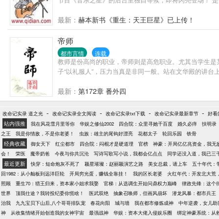
最新：
赫本新书《重生：天王巨星》已上传！
帝师
都市言情
连载
教师是份高尚的职业，帝师则是高危职业。尤其当学生是
子“以礼服人”，压力当真是非同一般。站在文华殿的讲
最新：
第172章 番外四
-
-
-
-
改命记实录 道之光
改命记实录全文阅读
改命记实录txt下载
改命记实录最新章节
好看
站内强推
我在风花雪月里等你
华娱之修仙2002
四合院：众里寻她千百度
婚久必痒
扶明录
之王
我是你情敌，不是你老婆！
虫族：雄主的尾钩好漂亮
花都太子
轮回乐园
铁骨
经典收藏
御女天下
红尘都市
四合院：闷棍才是硬道理
官榜
神豪：开局亿亿兆资金，我无
会！
荣医
魔帝奶爸
今夜与你共沉沦
写诗写歌写小说，我都会亿点点
同学还没入道，我已三
最近更新
快穿：短命炮灰不死了
颖星璀璨：赵丽颖演艺之路
美女总裁，请上车
五十年代：
回1982：从小舢板到远洋巨轮
开局穷光蛋，赚钱全靠挂！
我的区长老婆
火红年代：开发北大荒
照顾
重生70：猎王归来，资本家小姐求我娶
官梯：从选调生开始问鼎权力巅峰
律政先锋：这个
世界
顶我仕途？我转投纪委你慌啥！
医武双绝
抽象召唤师，但画风崩坏
潜龙风暴：都市兵王
治我
九九宝贝下山后,八个哥哥排队宠
春花向阳
城与墙
我在都市修炼成神
中年逆袭，女儿助
神
从收集情绪开始创造我的女神宇宙
最强战神
华娱：资本大佬入侵娱乐圈
绑定神豪系统：从