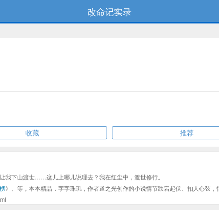
改命记实录
收藏
推荐
让我下山渡世……这儿上哪儿说理去？我在红尘中，渡世修行。
榜
》、等，本本精品，字字珠玑，作者道之光创作的小说情节跌宕起伏、扣人心弦，
ml