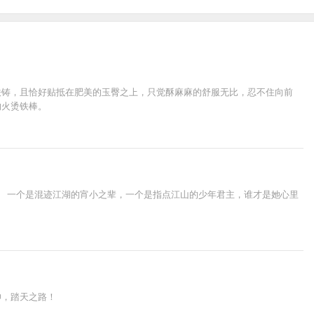
铁铸，且恰好贴抵在肥美的玉臀之上，只觉酥麻麻的舒服无比，忍不住向前
的火烫铁棒。
。 一个是混迹江湖的宵小之辈，一个是指点江山的少年君主，谁才是她心里
神，踏天之路！