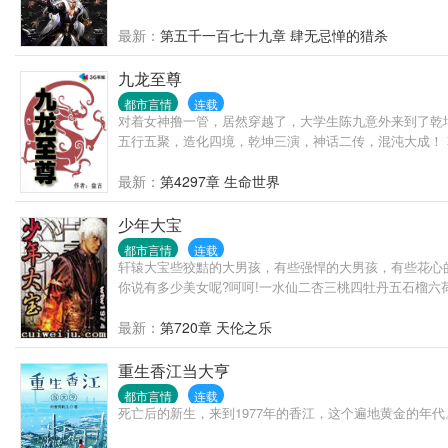
最新：
第五千一百七十九章 肆无忌惮的猎杀
九龙至尊
都市言情
连载
对着女神撸一管，居然穿越了，大学生陈九意外来到了乾
五行五聚，造化四境，乾坤三演，神话二传，混沌大成！ 
最新：
第4297章 生命世界
少年大宝
都市言情
连载
轩辕大宝些狡黠的大男孩，有些强悍的大男孩，有些花心的大男孩
你说有多少美女呢?呵呵!一水仙二杏三桃四牡丹五石榴六荷
最新：
第720章 天伦之乐
重生香江当大亨
都市言情
连载
死亡后的新生，来到1977年的香江，这个遍地黄金的年