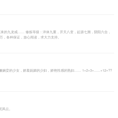
来的九龙戒…… 修炼等级：淬体九重，开天八变，起源七溯，阴阳六合，
千万，各种保证，放心阅读，求大力支持。
女，娇羞妩媚的少妇，娇艳性感的熟妇…… 1+2+3+......+12=??
咤风云。