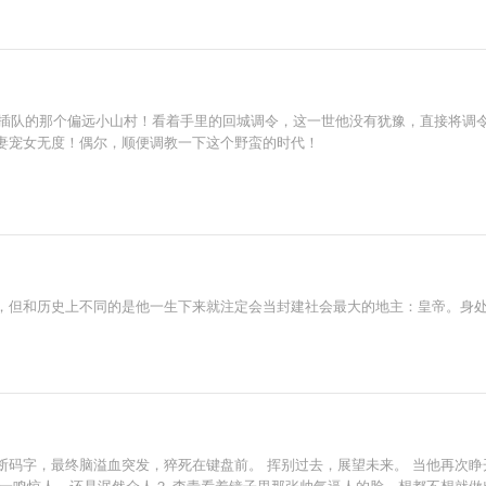
5年插队的那个偏远小山村！看着手里的回城调令，这一世他没有犹豫，直接将调
妻宠女无度！偶尔，顺便调教一下这个野蛮的时代！
，但和历史上不同的是他一生下来就注定会当封建社会最大的地主：皇帝。身
断码字，最终脑溢血突发，猝死在键盘前。 挥别过去，展望未来。 当他再次睁
是一鸣惊人，还是泯然众人？ 李青看着镜子里那张帅气逼人的脸，想都不想就做