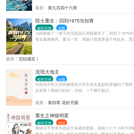
最新：
第九百四十六章
院士重生：回到1975当知青
都市言情
连载
为国奉献了一辈子的无双国士周扬重生了，回到了197
母女蒙难惨死。重活一世，周扬只想老婆孩子热炕头，宠
最新：
完结感言！
流氓大地主
都市言情
连载
到处找不到工作的物理系大学生莫名其妙的穿越到了明朝
女刺客？那就只好妇，洋妞。一个都不能少。
最新：
第四章 花好月圆
重生之神级明星
都市言情
完结
网络写手李青为偿还欠读者的更新，连续十八个小时不间
节目《音乐之星》的后台里独自等候，即将闪亮登场！ 