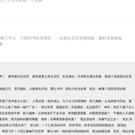
内阁三学士、六部尚书轮班旁听，一众御史言官虎视眈眈，随时准备撸袖
售：
男二
都市极乐后后宫
都市娇妻之美女后宫
长生修仙：开局和女魔头双修
我成了游戏里的反派
诡秘之主
星空舰队，从数据化开始
重生1976，我在小村当知青
娱乐：略懂？我是说我全都
手娶了资本家大小姐！
八零赶海：鱼虾成山，九个女儿吃香喝辣
权力巅峰：从省府秘书开始
重
子什么鬼？我就一破产厂长！
苍生有我
我被炒后，市值暴跌，女总裁哭了
86年：我五个嫂子没人
面全是西游辛密
权力巅峰：从拒绝省厅千金开始
刚觉醒透视眼，你要跟我退婚？
平庸的人不拯救
重回62，我为国铸剑薅哭鹰酱
御兽：全网看我暴虐前妻！
我反派他哥，专薅气运之女！
美女,快
你别再从书里出来了
登云阶：一个公务员的20年
双穿亮剑：老李见到我就双眼放光
最强战
举国飞升！十四亿魔修吓哭异界
重生1961：我的签到系统能种田
医仙纵横花都
高武：我以剑道