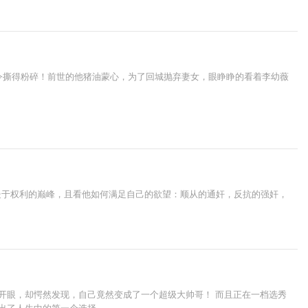
令撕得粉碎！前世的他猪油蒙心，为了回城抛弃妻女，眼睁睁的看着李幼薇
处于权利的巅峰，且看他如何满足自己的欲望：顺从的通奸，反抗的强奸，
开眼，却愕然发现，自己竟然变成了一个超级大帅哥！ 而且正在一档选秀
出了人生中的第一个选择。