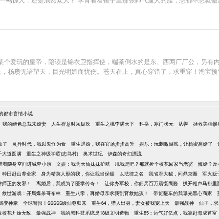
某个爱玩的皇帝，陪读是锦衣卫指挥使，端茶倒水的是东、西两厂厂公，另有
台上，杨瓒无语望天，目光明媚而忧伤。苍天在上，真心穿错了，求重穿！淘宝预
的都市言情小说
我的绝色总裁未婚妻
人生得意时须纵欢
重生之桃李满天下
科举，寒门状元
从善
拯救美强惨
敌了
灵异时代，我以鬼怪为食
重生退婚，我在官场步步高升
娱乐：玩刺激游戏，让杨蜜离婚了
千大道圆满
重生之神级学霸(志鸟村)
奥术世纪
伊森的奇幻漂流
带着随身空间进城奔小康
文娱：我为天仙妹妹护航
甩我是吧？那就捡个校花回家当老婆
悔婚？反
，种田赶山养全家
身为精英人形的我，你让我当保镖
以法律之名
我省府大秘，问鼎京圈
军火贩
律师正的发邪！
离婚后，我成为了医学传奇！
让你办军校，你佣兵百万震慑鹰酱
扒开相声马褂里
救世游戏：开局爆杀哥布林
重生八零，再婚母亲求我割肾救她孩！
带货翻车的我曝光黑心商家
我变神豪
全球警报！SSSSS级仙尊归来
重生64，猎人出身，妻女被我宠上天
最强战神
仙子，求
救校花开始无敌
最强战神
我的黑科技系统是18级文明造物
重生85：运气好亿点，我靠赶海成首富