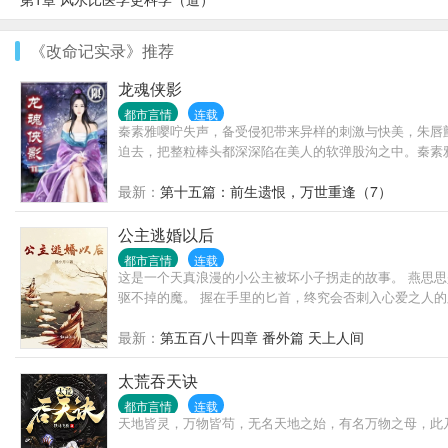
《改命记实录》推荐
龙魂侠影
都市言情
连载
秦素雅嘤咛失声，备受侵犯带来异样的刺激与快美，朱唇
迫去，把整粒棒头都深深陷在美人的软弹股沟之中。秦素
最新：
第十五篇：前生遗恨，万世重逢（7）
公主逃婚以后
都市言情
连载
这是一个天真浪漫的小公主被坏小子拐走的故事。 燕思
驱不掉的魔。 握在手里的匕首，终究会否刺入心爱之人的
最新：
第五百八十四章 番外篇 天上人间
太荒吞天诀
都市言情
连载
天地皆灵，万物皆苟，无名天地之始，有名万物之母，此