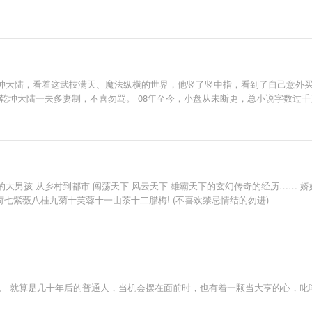
坤大陆，看着这武技满天、魔法纵横的世界，他竖了竖中指，看到了自己意外买
乾坤大陆一夫多妻制，不喜勿骂。 08年至今，小盘从未断更，总小说字数过
 从乡村到都市 闯荡天下 风云天下 雄霸天下的玄幻传奇的经历…… 娇嫩婉娈的少
七紫薇八桂九菊十芙蓉十一山茶十二腊梅! (不喜欢禁忌情结的勿进)
代。 就算是几十年后的普通人，当机会摆在面前时，也有着一颗当大亨的心，叱