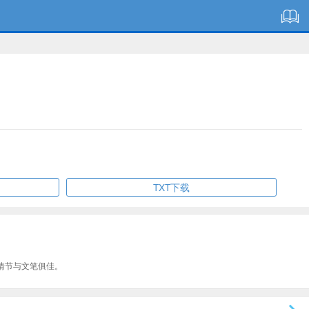
TXT下载
情节与文笔俱佳。