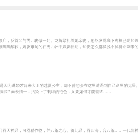
颤启，反首又与男儿吻做一处。龙辉紧拥着她亲吻，忽然发觉底下肉棒已硬如
雅阵阵酸软，娇躯难耐的在男儿怀中妖娆扭动，却仍怎么都摆脱不掉拚命刺来
思是因为逃婚才躲来大卫的越夏公主，却不曾想会在这里遭遇到自己命里的克星
胸膛? 而爱情一旦沾染上了刺眸的艳色，又要如何才能善终……
乃吞天神鼎，可凝精作物，并八荒之心。得此鼎，吞四海，容八荒……一代邪