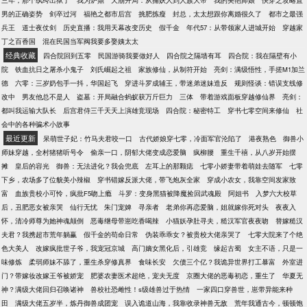
次女主受伤时她都会被自动传送过去挡伤害。这剧情
三年，那个纨绔出狱了
我为炉鼎
天崩开局：从捕妖人到人族大帝
我的美艳师娘
快穿之攻略直
刻，一笔一划，作品一出世立成孤品。价值连城。别
骚的嘞。你强任你强，我苟我在行。宁知给自己和女
男的正确姿势
剑卒过河
福艳之都市后宫
挑肥拣瘦
封总，太太想跟你离婚很久了
都市之最强
人得不到的，慕千爵却抱着一大推炫耀，“我老婆送我
主牵上同感相惜绳，从此有痛同当，有福独享。原女
兵王
道士夜仗剑
历史直播：我用天幕改变历史
假千金
年代57：从带领家人进城开始
穿越家
的嫁妆！”……养父生辰宴，虞旎以姐姐之名，亲自雕
主半夜被痛醒：不是，她有病吧！
丁之百香国
混在民国当军阀我要多娶姨太太
刻一尊阎王雕像当为贺礼。现场宾客吓得魂飞魄散。
经典收藏
四合院回到五零
民国游骑我要做好人
四合院之隔墙有耳
四合院：我在隔壁有小
姐姐被养父当众暴打。慕千爵搂着老婆视而不见，“送
院
铁血抗日之屠杀小鬼子
刘氏崛起之祖
家族修仙，从制符开始
亮剑：满级悟性，手搓M1加兰
阎王来收命，我老婆真乖。”
德
六零：三岁奶包手一抖，华国起飞
穿进斗罗成辅王，带迷弟迷妹造反
规则怪谈：错误支线修
改中
男友他总不是人
盗墓：开局融合蚂蚁获万斤巨力
三体
带着游戏面板穿越修仙界
亮剑：
都叫我运输大队长
后宫君侍三千天天上演雄竞现场
四合院：秘密特工
穿书七零空间来修仙
社
会中的各种骗术小故事
最近更新
呆萌世子妃：竹马夫君咬一口
古代娇娘穿七零，冷面军官沦陷了
港夜熟色
御兽小
师妹穿越，全村猪猪听号令
偷亲一口，阴郁大佬变成恋爱脑
疯柳腰
重生千禧，从八岁开始摆
摊
皇后的容光
御兽：无法进化？我会兜底
左耳上的那颗痣
七零小娇妻带着萌娃去随军
七零
下乡，农场多了位貌美小辣椒
穿书错嫁反派大佬，带飞炮灰全家
穿成小农女，我靠空间发家致
富
血族贵校小可怜，疯批F5吻上瘾
斗罗：变身黑猫被降魔捡回武魂殿
阿姐书
入梦六大校草
后，丑肥恶女被亲哭
仙行无忧
朱门宠婢
寻亲者
老弟你再恋爱脑，姐就嫁你死对头
夜夜入
怀，清冷师尊为她神魂颠倒
恶毒继母带崽吃香喝辣
小猫妖孕肚寻夫，糙汉军官夜夜吻
替嫁糙汉
夫君？我携超市荒年躺赢
假千金的苟命日常
伪装乖乖女？被贵校大佬亲哭了
七零大院来了个绝
色大美人
改嫁疯批世子爷，我宠冠京城
高门嫡女黑化后，引雄竞
缘起古蜀
女主不语，只是一
味修炼
柔弱师妹不舔了，重生杀穿修真界
食味长安
欠债三个亿？我诡异世界打工暴富
外室进
门？带嫁妆改嫁王爷被娇宠
肥婆农妻医术超绝，宠夫无度
京圈大佬的恶毒初恋，重生了
华夏无
神？满级大佬回归召唤诸神
兽校社恐雌性！s级雄兽过于热情
一家四口穿兽世，崽带异能来种
田
满级大佬五岁半，炼丹御兽成团宠
误入诡道山海，我靠收录神兽无敌
荒年我通古今，顿顿饱