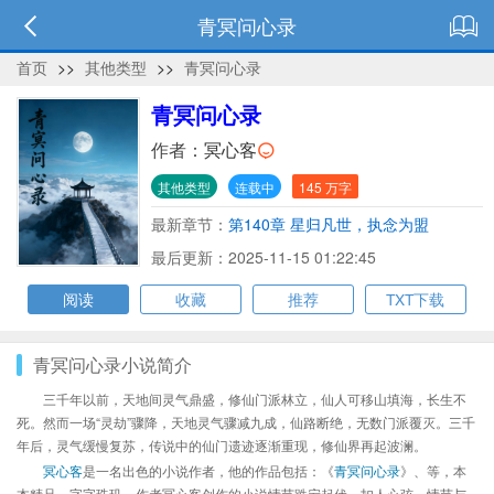
青冥问心录
首页
>>
其他类型
>>
青冥问心录
青冥问心录
作者：
冥心客
其他类型
连载中
145 万字
最新章节：
第140章 星归凡世，执念为盟
最后更新：2025-11-15 01:22:45
阅读
收藏
推荐
TXT下载
青冥问心录小说简介
三千年以前，天地间灵气鼎盛，修仙门派林立，仙人可移山填海，长生不
死。然而一场“灵劫”骤降，天地灵气骤减九成，仙路断绝，无数门派覆灭。三千
年后，灵气缓慢复苏，传说中的仙门遗迹逐渐重现，修仙界再起波澜。
冥心客
是一名出色的小说作者，他的作品包括：《
青冥问心录
》、等，本
本精品，字字珠玑，作者冥心客创作的小说情节跌宕起伏、扣人心弦，情节与