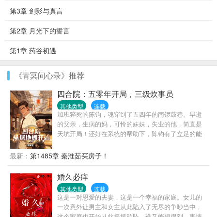
第3章 剑影与真言
第2章 月光下的誓言
第1章 药谷初遇
《青冥问心录》推荐
四合院：五零年开局，三级炊事员
其他类型
连载
加班猝死的陈钧，魂穿到了五四年的南锣鼓巷。早逝
的父亲，生病的妈，可怜的妹妹，失业的他，简直是
天坑开局！还好在系统的帮助下，陈钧有了立足的能
力。面对院里的众禽，陈钧本着小亏不搭理，大亏送
监狱的理念，开局便把贾张氏送了进去。一大爷搞道
最新：
第1485章 秦淮茹买房子！
德绑架？直接怼。傻柱想暴起揍人？来来来，看谁得
拳头硬。棒梗还没出生？好，你干脆别出生了。
婚久必痒
其他类型
连载
这是一对恩爱的夫妻，这是一个幸福的家庭。女儿的
一次意外让男主和女主从此陷入了无尽的争吵当中，
这个家庭也开始从此摇摇欲坠。谁又能想得到，事情