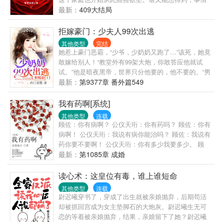
原来并不是那么简单，这竟然是早就已经设计好了的
最新：
409大结局
一场惊天大阴谋。
拒嫁豪门：少夫人99次出逃
其他类型
完结
她惹上豪门恶霸，“少爷，少奶奶又跑了…”该死，她竟
敢嫁给别人！“教堂外有99架大炮，你敢答应他就试
试。”他是暗夜黑帝，世界只分他要的，他不要的。“男
人，你是我不要的！”她带球逃离，几年后领着“迷你
最新：
第9377章 番外篇549
版”归来：“怪叔叔，不准欺负我妈咪！”“欺负她才有你
这个坏东西，不想添个弟弟？”
我有药啊[系统]
其他类型
连载
顾佐：你有病啊？ 公仪天珩：你有药吗？ 顾佐：你有
病啊！ 公仪天珩：我说有病你能治吗？ 顾佐：我说有
药你要不要啊！ 公仪天珩：你有多少我要多少。 顾
佐：你要多少我有多少。 公仪天珩：那就都拿来吧。
最新：
第1085章 成婚
顾佐：…… 简单地说，胆小怕死的受穿越后一直想尽
办法要活下去，他有个金手指叫做炼药系统，可惜没
读心术：这皇位有毒，谁上谁短命
有药材，升级不能；大陆上超级世家的长子嫡孙智商
其他类型
连载
超群却修炼天赋太差，可惜炼药师太难培养，不能只
尉迟曦穿书了，穿成了出生就被亲娘抛弃，后期苟活
为他一人服务，但可以调动的药材大把。两个人一个
却被抓回宫成为女主垫脚石的大炮灰。尉迟曦生无可
有病，一个有药，于是，有病的包养了有药的，大家
恋的等着被亲娘抛弃，结果，亲娘留下了她？尉迟曦