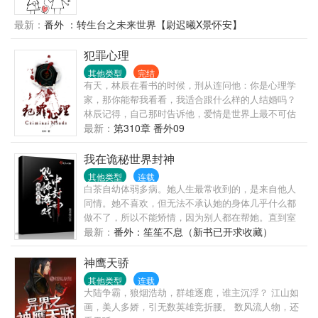
都好。 【注意事项】： ①大长篇，升级流； ②世界
看着亲娘，叹气，“娘啊，你马上就要死了！德妃要来
观设定是弱肉强食； ③大家和平讨论别掐架啊，咱们
害你了！”娴妃：……然后娴妃反杀了。尉迟曦看着暴
最新：
番外 ：转生台之未来世界【尉迟曦X景怀安】
都是讲道理的人么么哒！
君，“爹爹啊，想不到吧，你三年以后就会被你的大儿
子搞死！你现在都是在帮他打下基业。”暴君：？？？
犯罪心理
大皇子被查出藏匿皇袍，无了。到死他都不知道自己
其他类型
完结
怎么暴露的。之后暴君便带着尉迟曦上朝。暴君：让
有天，林辰在看书的时候，刑从连问他：你是心理学
朕看看谁是奸臣！！尉迟曦吐槽着，发现暴君身边的
家，那你能帮我看看，我适合跟什么样的人结婚吗？
奸臣越来越少了，爹娘感情也越来越好了，皇朝也越
林辰记得，自己那时告诉他，爱情是世界上最不可估
来越昌盛了，女主也没出现。尉迟曦：？？？穿错书
量的东西，就算是心理学家也无法预测，因为人与人
最新：
第310章 番外09
了吗？
的相爱过程中充满了无数变量。刑从连又问，什么是
变量？林辰那时想，变量就是，我以为你只是个普通
我在诡秘世界封神
的警察，最喜欢在大排档开一瓶啤酒吃小龙虾，却不
其他类型
连载
知道，你原来是……；又或者说，变量是，我不知道
白茶自幼体弱多病。她人生最常收到的，是来自他人
我会爱上你，也不知道，你何时会爱上我。
同情。她不喜欢，但无法不承认她的身体几乎什么都
做不了，所以不能矫情，因为别人都在帮她。直到室
友的快递将她送进了一场无限恐怖游戏。【正在检测
最新：
番外：笙笙不息（新书已开求收藏）
初始人物特征，...
神鹰天骄
其他类型
连载
大陆争霸，狼烟浩劫，群雄逐鹿，谁主沉浮？ 江山如
画，美人多娇，引无数英雄竞折腰。 数风流人物，还