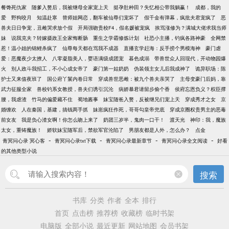
餐馋死仇家
随爹入赘后，我被继母全家宠上天
挺孕肚种田？失忆相公带我躺赢！
成都，我的
爱
野狗咬月
知温赴寒
替师姐网恋，翻车被仙尊们宠坏了
假千金有弹幕，疯批夫君宠疯了
恶
兽夫日日争宠，丑雌哭求放个假
开局强吻贵校F4，假名媛被宠疯
挨骂涨修为？满城大佬求我当师
妹
说我克夫？转嫁摄政王全家悔断肠
重生之学霸修炼计划
社恐小主播，钓疯各路神豪
全网禁
惹！温小姐的锦鲤杀疯了
仙尊每天都在骂我不成器
直播玄学赶海：反手捞个男模海神
豪门虐
爱：恶魔夜少太撩人
八零凝脂美人，婴语满级成团宠
暮色成溺
带兽世众人回现代，开动物园爆
火
别人政斗我招工，不小心成女帝了
豪门第一姑奶奶
伪装领主女儿后我成神了
诡异职场：陈
护士又来值夜班了
国公府丫鬟内卷日常
穿成兽世恶雌：被九个兽夫亲哭了
主母变豪门后妈，靠
武力征服全家
兽校钓系女教授，兽夫们诱引沉沦
病娇暴君请留步偷个香
侯府忘恩负义？权臣撑
腰，我虐渣
竹马的偏爱藏不住
蜀地酱事
妹宝随爸入赘，反被继兄们宠上天
穿成秀才之女
京
婚缠欢
人在秦国，基建，搞钱两手抓
妹崽疯狂作死，哥哥勾皇帝兜底
穿成京圈权贵男主的恶毒
前女友
我是负心渣女啊！你怎么吻上来了
奶团三岁半，鬼肉一口干！
渡天光
神印：我，魔族
太女，重铸魔族！
娇软妹宝随军后，禁欲军官沦陷了
男朋友都是人外，怎么办？
点金
-
-
-
-
青冥问心录 冥心客
青冥问心录txt下载
青冥问心录最新章节
青冥问心录全文阅读
好看
的其他类型小说
搜索
书库
分类
作者
全本
排行
首页
点击榜
推荐榜
收藏榜
临时书架
电脑版
全部小说
最近更新
网站地图
会员书架