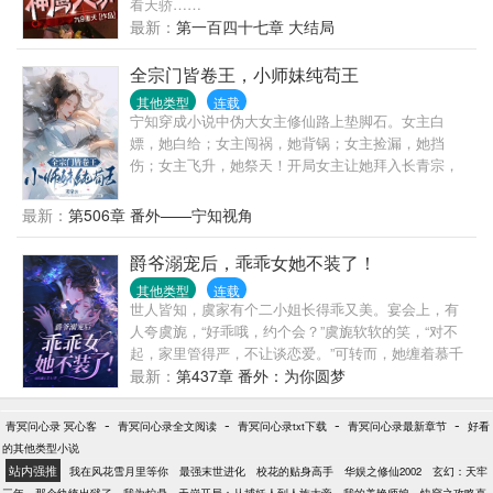
看天骄……
最新：
第一百四十七章 大结局
全宗门皆卷王，小师妹纯苟王
其他类型
连载
宁知穿成小说中伪大女主修仙路上垫脚石。女主白
嫖，她白给；女主闯祸，她背锅；女主捡漏，她挡
伤；女主飞升，她祭天！开局女主让她拜入长青宗，
为了躲剧情，她转头拜入挽月宗。不料——大师兄温
文尔雅，家族被灭后造成双重人格，仇人正是女主家
最新：
第506章 番外——宁知视角
族，复仇之时身负重伤被女主反杀。二师兄帅气多
金，家族百年难得一遇的天才，被造谣嗑丹药涨修
爵爷溺宠后，乖乖女她不装了！
为，道心不稳滋生心魔，堕魔后变成杀人大魔头。三
其他类型
连载
师兄狐媚妖冶，有狐妖血统遭世人所不容，从小缺爱
世人皆知，虞家有个二小姐长得乖又美。宴会上，有
敏感厌世，被女主哄骗自掏妖丹而亡。惨！实惨！宁
人夸虞旎，“好乖哦，约个会？”虞旎软软的笑，“对不
知:大师兄，敌人的敌人就是盟友，与其单枪匹马，不
起，家里管得严，不让谈恋爱。”可转而，她缠着慕千
如群起而攻之。二师兄，走自己的路让别人去说是行
爵撒娇，“老公，有人找我约会。”男人掐住她腰，咬牙
最新：
第437章 番外：为你圆梦
不通的，你要走别人的路，让别人无路可走。三师
危险,“不许在别人面前卖乖。”“好啊。”她一身红裙，戴
兄，红豆生南国，混血是男模，别人就是嫉妒你的美
上面具转身融入舞池，婀娜的舞姿引得更多男人追
-
-
-
-
青冥问心录 冥心客
青冥问心录全文阅读
貌，内耗自己，不如外耗他人。师兄们大彻大悟，朝
青冥问心录txt下载
青冥问心录最新章节
好看
逐。他醋到发狂。众目睽睽之下，扛起她就走，“她已
的其他类型小说
目标疯狂内卷，转头看见小师妹狗狗祟祟。师兄：“小
经名花有主，是我慕千爵。”人人都说，虞二小姐是娇
站内强推
师妹你这是？”宁知：“啊？我在苟剧情啊！”不巧，每
我在风花雪月里等你
最强末世进化
校花的贴身高手
华娱之修仙2002
玄幻：天牢
养在温室里的花朵，配不上京圈太子爷。她现场雕