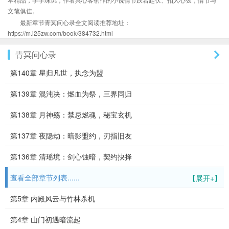
文笔俱佳。
最新章节青冥问心录全文阅读推荐地址：
https://m.i25zw.com/book/384732.html
青冥问心录
第140章 星归凡世，执念为盟
第139章 混沌决：燃血为祭，三界同归
第138章 月神殇：禁忌燃魂，秘宝玄机
第137章 夜隐劫：暗影盟约，刃指旧友
第136章 清瑶境：剑心蚀暗，契约抉择
查看全部章节列表......
【展开+】
第5章 内殿风云与竹林杀机
第4章 山门初遇暗流起