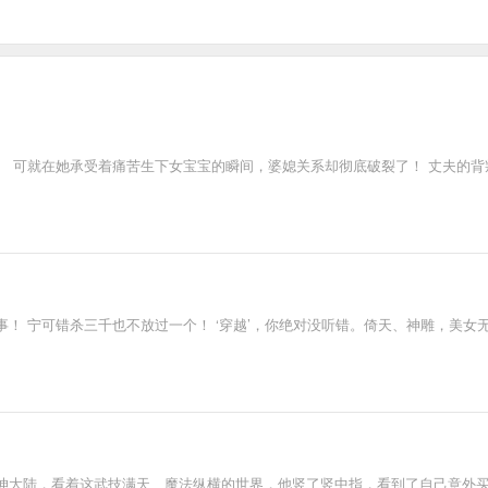
可就在她承受着痛苦生下女宝宝的瞬间，婆媳关系却彻底破裂了！ 丈夫的背叛、生
！ 宁可错杀三千也不放过一个！ ‘穿越’，你绝对没听错。倚天、神雕，美女无
坤大陆，看着这武技满天、魔法纵横的世界，他竖了竖中指，看到了自己意外买