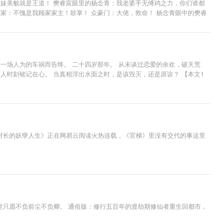
妹妹美貌就是王道！ 樊睿宸眼里的杨念青：我老婆手无缚鸡之力，你们谁都
家：不愧是我顾家家主！鼓掌！ 众豪门：大佬，救命！ 杨念青眼中的樊睿
金：即使你是真的又怎样，血缘又如何，你还是比不上我，爸爸妈妈爱的也
… #傻白甜在线变大佬##神算天下#
一场人为的车祸而告终。 二十四岁那年。 从未谈过恋爱的余欢，破天荒
人时刻铭记在心。 当真相浮出水面之时，是该毁灭，还是原谅？ 【本文1
村长的妖孽人生》正在网易云阅读火热连载，《官梯》里没有交代的事这里
世只愿不负前尘不负卿。 通俗版：修行五百年的渡劫期修仙者重生回都市，