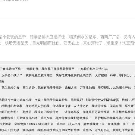
某个爱玩的皇帝，陪读是锦衣卫指挥使，端茶倒水的是东、西两厂厂公，另有
台上，杨瓒无语望天，目光明媚而忧伤。苍天在上，真心穿错了，求重穿！淘宝预
-
-
修仙界txt下载
觉醒时代：我加载了修仙界最新章节
好看的都市言情小说
，反手娶小姨子？
我的绝色总裁未婚妻
快穿之攻略直男的正确姿势
天官赐福
科举，寒门状元
暴富
，我以鬼怪为食
重生退婚，我在官场步步高升
诡秘之主
万界收纳箱
星空舰队，从数据化开始
带着随身空间进城奔小康
文娱：我为天仙妹妹护航
甩我是吧？那就捡个校花回家当老婆
悔婚？反
，种田赶山养全家
身为精英人形的我，你让我当保镖
以法律之名
我省府大秘，问鼎京圈
军火贩
律师正的发邪！
离婚后，我成为了医学传奇！
让你办军校，你佣兵百万震慑鹰酱
扒开相声马褂里
救世游戏：开局爆杀哥布林
重生八零，再婚母亲求我割肾救她孩！
带货翻车的我曝光黑心商家
我变神豪
全球警报！SSSSS级仙尊归来
重生64，猎人出身，妻女被我宠上天
最强战神
仙子，求
救校花开始无敌
最强战神
我的黑科技系统是18级文明造物
重生85：运气好亿点，我靠赶海成首富