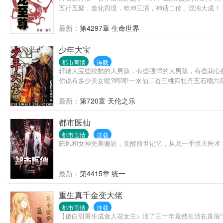
五行五聚，造化四境，乾坤三演，神话二传，混沌大成！ 
最新：
第4297章 生命世界
少年大宝
都市言情
连载
轩辕大宝些狡黠的大男孩，有些强悍的大男孩，有些花心的大男孩
你说有多少美女呢?呵呵!一水仙二杏三桃四牡丹五石榴六荷
最新：
第720章 天伦之乐
都市医仙
都市言情
连载
陈风和女神完美邂逅，觉醒前世记忆，从此一手惊天医术
最新：
第4415章 统一
重生真千金变大佬
都市言情
连载
【傻白甜重生成食人花女主> 活了三十年竟然生活在真