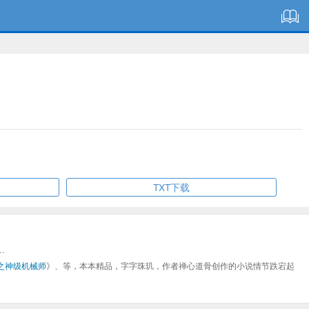
TXT下载
…
之神级机械师
》、等，本本精品，字字珠玑，作者禅心道骨创作的小说情节跌宕起