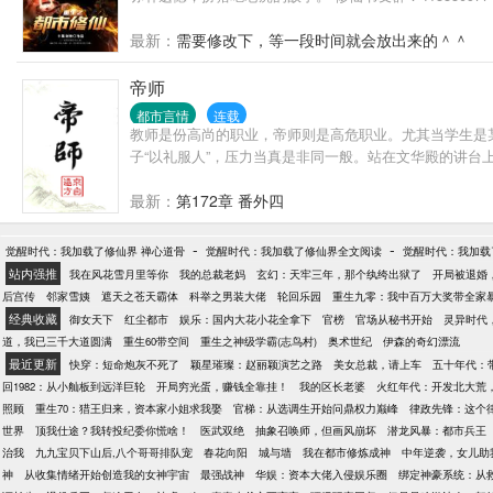
最新：
需要修改下，等一段时间就会放出来的＾＾
帝师
都市言情
连载
教师是份高尚的职业，帝师则是高危职业。尤其当学生是
子“以礼服人”，压力当真是非同一般。站在文华殿的讲
最新：
第172章 番外四
-
-
觉醒时代：我加载了修仙界 禅心道骨
觉醒时代：我加载了修仙界全文阅读
觉醒时代：我加载了
站内强推
我在风花雪月里等你
我的总裁老妈
玄幻：天牢三年，那个纨绔出狱了
开局被退婚
后宫传
邻家雪姨
遮天之苍天霸体
科举之男装大佬
轮回乐园
重生九零：我中百万大奖带全家
经典收藏
御女天下
红尘都市
娱乐：国内大花小花全拿下
官榜
官场从秘书开始
灵异时代
道，我已三千大道圆满
重生60带空间
重生之神级学霸(志鸟村)
奥术世纪
伊森的奇幻漂流
最近更新
快穿：短命炮灰不死了
颖星璀璨：赵丽颖演艺之路
美女总裁，请上车
五十年代：
回1982：从小舢板到远洋巨轮
开局穷光蛋，赚钱全靠挂！
我的区长老婆
火红年代：开发北大荒
照顾
重生70：猎王归来，资本家小姐求我娶
官梯：从选调生开始问鼎权力巅峰
律政先锋：这个
世界
顶我仕途？我转投纪委你慌啥！
医武双绝
抽象召唤师，但画风崩坏
潜龙风暴：都市兵王
治我
九九宝贝下山后,八个哥哥排队宠
春花向阳
城与墙
我在都市修炼成神
中年逆袭，女儿助
神
从收集情绪开始创造我的女神宇宙
最强战神
华娱：资本大佬入侵娱乐圈
绑定神豪系统：从