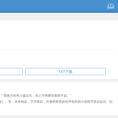
TXT下载
”“我爸只给死人磕过头，你八字再硬你都受不起。”
乐
》、等，本本精品，字字珠玑，作者棺材里的笑声创作的小说情节跌宕起伏、扣