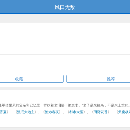
风口无敌
收藏
推荐
举债累累的父亲和记忆里一样抹着老泪要下跪哀求。“老子是来接亲，不是来上坟的。
香夏
》、《
流氓大地主
》、《
渔港春夜
》、《
都市大巫
》、《
田野花香
》、《
天魔极