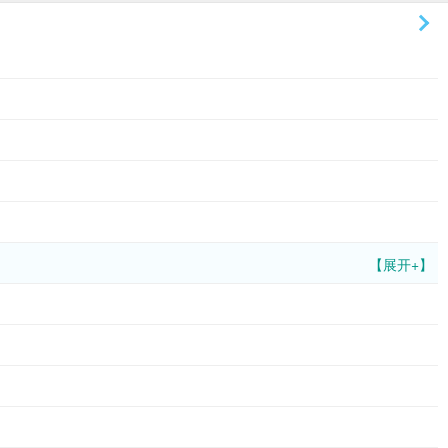
【展开+】