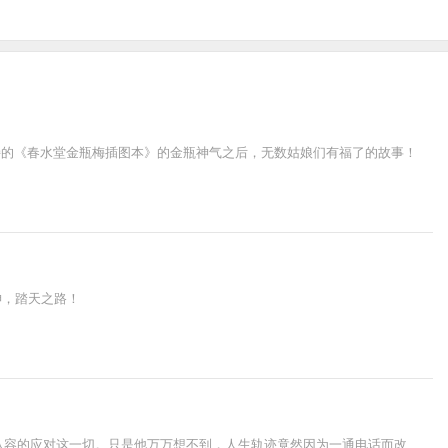
持的《春水堂金瓶梅插图本》的金瓶神气之后，无数姑娘们有福了的故事！
神，踏天之路！
从容的应对这一切。只是他万万想不到，人生轨迹竟然因为一通电话而改