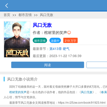
首页
>>
都市言情
>>
风口无敌
风口无敌
作者：
棺材里的笑声
都市言情
连载中
219 万字
最新章节：
第413章 硬气
最后更新：2023-11-22 17:06:39
阅读
风口无敌小说简介
回到了结婚接亲的这一天，面对着丈母娘突然狮子大开口多要的8万彩礼，已经
棺材里的笑声
是一名出色的小说作者，他的作品包括：《
风口无敌
》、《
春满
人心弦，情节与文笔俱佳。
最新章节风口无敌全文阅读推荐地址：https://m.i25zw.com/book/91923.html