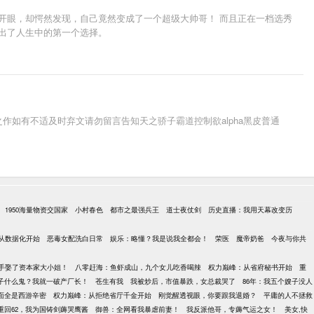
开眼，却愕然发现，自己竟然变成了一个超级大帅哥！ 而且正在一档选秀
出了人生中的第一个选择。
解压爽之作如有不适及时弃文请勿留言告知天之骄子霸道控制欲alpha黑皮普通
1950海量物资交国家
小村春色
都市之最强兵王
道士夜仗剑
历史直播：我用天幕改变历
从数据化开始
恶毒女配洗白日常
娱乐：略懂？我是说我全都会！
荣医
魔帝奶爸
今夜与你共
手娶了资本家大小姐！
八零赶海：鱼虾成山，九个女儿吃香喝辣
权力巅峰：从省府秘书开始
重
子什么鬼？我就一破产厂长！
苍生有我
我被炒后，市值暴跌，女总裁哭了
86年：我五个嫂子没人
面全是西游辛密
权力巅峰：从拒绝省厅千金开始
刚觉醒透视眼，你要跟我退婚？
平庸的人不拯救
重回62，我为国铸剑薅哭鹰酱
御兽：全网看我暴虐前妻！
我反派他哥，专薅气运之女！
美女,快