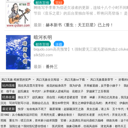
都市言情
完结
网络写手李青为偿还欠读者的更新，连续十八个小时不间
节目《音乐之星》的后台里独自等候，即将闪亮登场！ 
最新：
赫本新书《重生：天王巨星》已上传！
暗河长明
都市言情
连载
biqudo.com高亮预警】1.强制爱无三观无逻辑狗血2.
slk520.com
最新：
番外三
-
-
-
-
风口无敌 棺材里的笑声
风口无敌全文阅读
风口无敌txt下载
风口无敌最新章节
好看的
站内强推
我在风花雪月里等你
校花的贴身高手
我为炉鼎
开局被退婚，反手娶小姨子？
我
史
假千金
赵氏嫡女
年代57：从带领家人进城开始
花都太子
穿越家丁之百香国
经典收藏
御女天下
赵氏嫡女
四合院：闷棍才是硬道理
官榜
神豪：开局亿亿兆资金，我无
沉沦
写诗写歌写小说，我都会亿点点
重生60带空间
重生之神级学霸(志鸟村)
奥术世纪
伊森的
最近更新
快穿：短命炮灰不死了
颖星璀璨：赵丽颖演艺之路
美女总裁，请上车
五十年代：
回1982：从小舢板到远洋巨轮
开局穷光蛋，赚钱全靠挂！
我的区长老婆
火红年代：开发北大荒
照顾
重生70：猎王归来，资本家小姐求我娶
官梯：从选调生开始问鼎权力巅峰
律政先锋：这个
世界
顶我仕途？我转投纪委你慌啥！
医武双绝
抽象召唤师，但画风崩坏
潜龙风暴：都市兵王