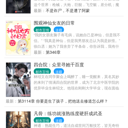
这个世界：枪械，大炮，巨舰，飞空艇，差分机；魔
药，占卜，诅咒，倒吊人，封印物……光明依旧照
最新：
不是诈尸，不是遭了阿蒙
耀，神秘从未远离，这是一段“愚者”的传说。
围观神仙女友的日常
都市言情
连载
“我的女朋友脑子有毛病，说她自己是神仙，但是我不
信。” “我真是神仙，但是我男朋友总认为我是妖怪。”
徐白丞：她为了我舍弃了半条命，你告诉我，我有什
么理由不爱她一辈子。 不羁叛逆少年> 偏日常向，不
最新：
第346章
虐。
四合院：众里寻她千百度
都市言情
连载
林绍文在同学聚会上喝醉了，睡一觉醒来，莫名其妙
的来到了情满四合院的世界，成为了北京中医学院的
优异毕业生林绍文。他现在刚刚大学毕业，现在面临
着选择，是去协和医院当一名前途无量的正式医生，
还是去轧钢厂当一名默默无闻的厂医。林绍文二话不
最新：
第3114章 你要是生了孩子，把他送去修道怎么样？
说，就选择了厂医。没有办法，让一个社畜去医院当
医生，那不等于是杀人？更何况，协和医院可都是大
凡骨：练功就涨熟练度硬肝成武圣
佬级别的，人家一眼就能看出他的医学水平。可在他
都市言情
连载
做出了选择后，脑海中“叮”了一声。“诸天垂钓”系统开
神通：熟能生巧，道法自成世间万般技艺，皆无奇特
启，诸天万物，皆可垂钓。林绍文差点没吐血，这该