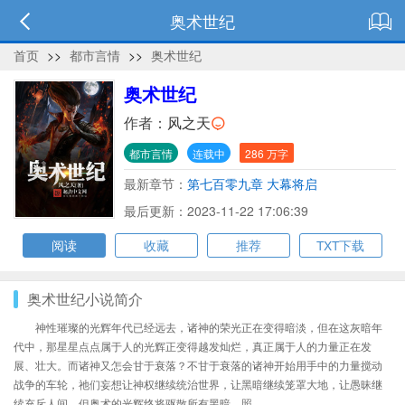
奥术世纪
首页
>>
都市言情
>>
奥术世纪
奥术世纪
作者：
风之天
都市言情
连载中
286 万字
最新章节：
第七百零九章 大幕将启
最后更新：2023-11-22 17:06:39
阅读
收藏
推荐
TXT下载
奥术世纪小说简介
神性璀璨的光辉年代已经远去，诸神的荣光正在变得暗淡，但在这灰暗年
代中，那星星点点属于人的光辉正变得越发灿烂，真正属于人的力量正在发
展、壮大。而诸神又怎会甘于衰落？不甘于衰落的诸神开始用手中的力量搅动
战争的车轮，祂们妄想让神权继续统治世界，让黑暗继续笼罩大地，让愚昧继
续充斥人间。但奥术的光辉终将驱散所有黑暗，照......