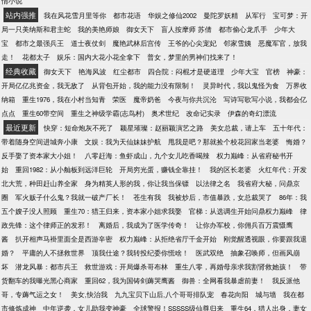
情小说
站内强推
我在风花雪月里等你
都市花语
华娱之修仙2002
曼陀罗妖精
从军行
宝可梦：开
局一只美纳斯和君主蛇
我的美艳师娘
御女天下
盲人按摩师 苏倩
都市偷心龙爪手
少年大
宝
都市之最强兵王
道士夜仗剑
魔艳武林后宫传
王爷的心尖宠妃
邻家雪姨
恶魔军官，放我
走！
花都太子
娱乐：国内大花小花全拿下
普女，梦里的男神们找来了！
经典收藏
御女天下
艳海风波
红尘都市
四合院：闷棍才是硬道理
少年大宝
官榜
神豪：
开局亿亿兆资金，我无敌了
从背包开始，我的能力没有限制！
灵异时代，我以鬼怪为食
万界收
纳箱
重生1976，我在小村当知青
荣医
魔帝奶爸
今夜与你共沉沦
写诗写歌写小说，我都会亿
点点
重生60带空间
重生之神级学霸(志鸟村)
奥术世纪
改命记实录
伊森的奇幻漂流
最近更新
快穿：短命炮灰不死了
颖星璀璨：赵丽颖演艺之路
美女总裁，请上车
五十年代：
带着随身空间进城奔小康
文娱：我为天仙妹妹护航
甩我是吧？那就捡个校花回家当老婆
悔婚？
反手娶了资本家大小姐！
八零赶海：鱼虾成山，九个女儿吃香喝辣
权力巅峰：从省府秘书开
始
重回1982：从小舢板到远洋巨轮
开局穷光蛋，赚钱全靠挂！
我的区长老婆
火红年代：开发
北大荒，种田赶山养全家
身为精英人形的我，你让我当保镖
以法律之名
我省府大秘，问鼎京
圈
军火贩子什么鬼？我就一破产厂长！
苍生有我
我被炒后，市值暴跌，女总裁哭了
86年：我
五个嫂子没人照顾
重生70：猎王归来，资本家小姐求我娶
官梯：从选调生开始问鼎权力巅峰
律
政先锋：这个律师正的发邪！
离婚后，我成为了医学传奇！
让你办军校，你佣兵百万震慑鹰
酱
扒开相声马褂里面全是西游辛密
权力巅峰：从拒绝省厅千金开始
刚觉醒透视眼，你要跟我退
婚？
平庸的人不拯救世界
顶我仕途？我转投纪委你慌啥！
医武双绝
抽象召唤师，但画风崩
坏
潜龙风暴：都市兵王
救世游戏：开局爆杀哥布林
重生八零，再婚母亲求我割肾救她孩！
带
货翻车的我曝光黑心商家
重回62，我为国铸剑薅哭鹰酱
御兽：全网看我暴虐前妻！
我反派他
哥，专薅气运之女！
美女,快治我
九九宝贝下山后,八个哥哥排队宠
春花向阳
城与墙
我在都
市修炼成神
中年逆袭，女儿助我变神豪
全球警报！SSSSS级仙尊归来
重生64，猎人出身，妻女