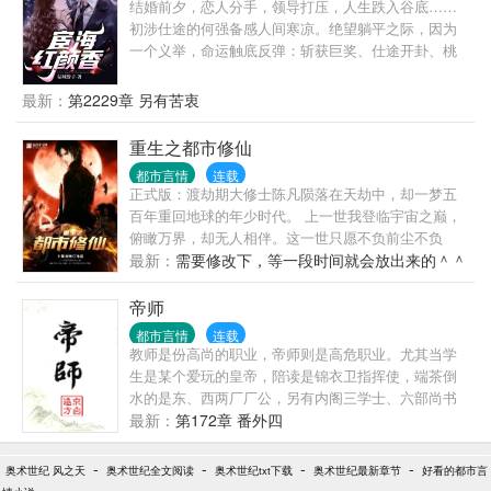
结婚前夕，恋人分手，领导打压，人生跌入谷底……
初涉仕途的何强备感人间寒凉。绝望躺平之际，因为
一个义举，命运触底反弹：斩获巨奖、仕途开卦、桃
花纷飞……且看一代官场奇才从乡镇办事员到封疆大
吏的奇妙人生。
最新：
第2229章 另有苦衷
重生之都市修仙
都市言情
连载
正式版：渡劫期大修士陈凡陨落在天劫中，却一梦五
百年重回地球的年少时代。 上一世我登临宇宙之巅，
俯瞰万界，却无人相伴。这一世只愿不负前尘不负
卿。 通俗版：修行五百年的渡劫期修仙者重生回都
最新：
需要修改下，等一段时间就会放出来的＾＾
市，弥补遗憾，扮猪吃老虎的故事。 修仙书友群：
415550977，欢迎各位书友。
帝师
都市言情
连载
教师是份高尚的职业，帝师则是高危职业。尤其当学
生是某个爱玩的皇帝，陪读是锦衣卫指挥使，端茶倒
水的是东、西两厂厂公，另有内阁三学士、六部尚书
轮班旁听，一众御史言官虎视眈眈，随时准备撸袖
最新：
第172章 番外四
子“以礼服人”，压力当真是非同一般。站在文华殿的讲
台上，杨瓒无语望天，目光明媚而忧伤。苍天在上，
-
-
-
-
奥术世纪 风之天
奥术世纪全文阅读
奥术世纪txt下载
奥术世纪最新章节
好看的都市言
真心穿错了，求重穿！淘宝预售：