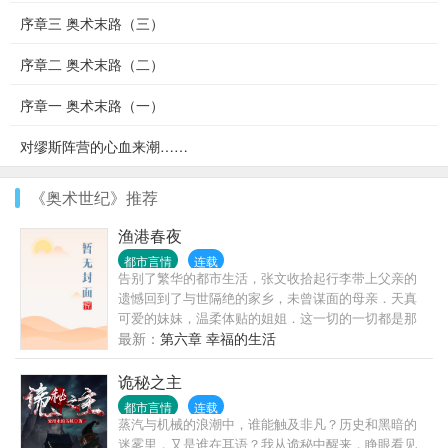
序章三 奥术末路（三）
序章二 奥术末路（二）
序章一 奥术末路（一）
对缪斯阵营的心血来潮……
《奥术世纪》推荐
渔港春夜
都市言情
连载
告别了繁华的都市生活，张文收拾起行李带上父亲的
遗憾回到了与世隔绝的家乡，未曾谋面的母亲．天真
可爱的妹妹，温柔体贴的姐姐．这一切的一切都是那
么的陌生和熟悉. 但习惯了都市生活的他在这能习惯这
最新：
第六章 幸福的生活
种日出而作，日落而息．听着海潮的寂寞生活吗？当
他发现这里有太多值得去发掘的乐趣时，生活也变得
诡秘之主
精彩起来．寂寞的海潮也变成了激情的春潮． 【故事
都市言情
连载
的发生地是一个无视人伦的小渔村,咳咳】 这里的一切
蒸汽与机械的浪潮中，谁能触及非凡？历史和黑暗的
都是那么的传
迷雾里，又是谁在耳语？我从诡秘中醒来，睁眼看见