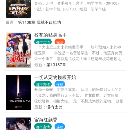
奥秘，无他，唯手熟耳！烹调：初学乍炼（30/100）
死的垂钓系统早来一分钟，他的人生就不一样了。
书法：初学乍练（80/100）绘画：初学乍练
（20/100）舞蹈：初学乍练（10/100）八段锦：初学
乍练（20/100）方默穿越武道世界，获得熟能生巧系
最新：
第1408章 我就不该抢功！
统。不管书法，绘画，还是武术，只要他练就涨熟练
度，就能提升，无关根骨，无关悟性！这是一个关于
校花的贴身高手
坚持和成长的故事，是一个废柴通过不懈努力，最终
都市言情
完结
成为武道传奇的旅程。
一个大山里走出来的绝世高手，一块能预知未来的神
秘玉佩…… 林逸是一名普通学生，不过，他还身负另
外一个重任，那就是追校花！而且还是奉校花老爸之
命！ 虽然林逸很不想跟这位难伺候的大小姐打交道，
最新：
第13187章
但是长辈之命难违抗，他不得不千里迢迢的转学到了
松山市，给大小姐鞍前马后的当跟班……于是，史上
一切从宠物模板开始
最牛B的跟班出现了——大小姐的贴身高手！ 看这位
都市言情
连载
跟班如何发家致富偷小姐，开始他奉旨泡妞牛X闪闪的
开局一条蛇，宠物全靠抓。 从地上的蚂蚁到天上的九
人生…… 本书有点儿纯……也有点儿小暧昧…… 【本
爪金龙，我的罪行无人不知。 青龙白虎、远古巨鲲、
书目前不求月票了，各位如果觉得书还不错，就投一
狻猊饕餮、相柳大蛇。 无一不想成为我的宠物。 这是
些推荐票吧！】
一个灵气复苏的世界，顾江在不断的捕捉、培养宠物
最新：
没有太监
中逐渐变强。
宦海红颜香
都市言情
连载