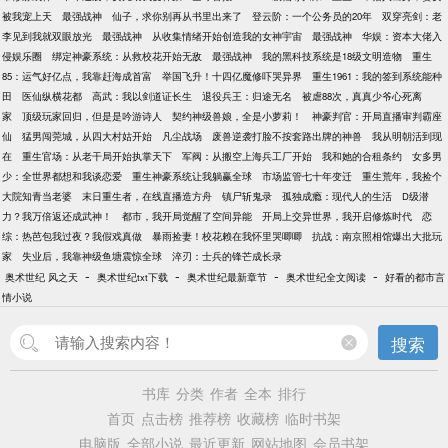
被我宠上天
最强战神
仙子，求你别再从书里出来了
登云阶：一个公务员的20年
双穿亮剑：老
李见到我就双眼放光
最强战神
从收集情绪开始创造我的女神宇宙
最强战神
华娱：资本大佬入
侵娱乐圈
绑定神豪系统：从救校花开始无敌
最强战神
我的黑科技系统是18级文明造物
重生
85：运气好亿点，我靠赶海成首富
举国飞升！十四亿魔修吓哭异界
重生1961：我的签到系统能种
田
医仙纵横花都
高武：我以剑道证长生
退役兵王：归途无名
被虐88次，真真少爷心死离
家
顶级玩家回归，但是是吟游诗人
契约神级兽娘，全是小萝莉！
神豪判官：开局直播审判霸座
仙
猛男闯莞城，从四大村姑开始
凡尘战场
废兽逆袭打脸不按套路出牌的神兽
我从明朝活到现
在
重生官场：从老干局开始执掌天下
军阀：从搬空上海兵工厂开始
我和她的合租条约
女多男
少：全世界都想和我谈恋爱
重生神豪系统让我躺赢全球
市场监管七十年变迁
重生荒年，我捡个
大院知青当老婆
末日重生者，在线直播造方舟
镇尸斩鬼录
孤独成瘾：现代人的生活
D级潜
力？我万倍返还成武神！
都市，我开局觉醒了空间异能
开局上交异世界，我开启修炼时代
恋
综：热芭包我过夜？我假戏真做
暴雨捡妻！校花赖在我怀里哭唧唧
抗战：南京照相馆爆出大批玩
家
失业后，我靠神级鱼塘震惊全球
淬刃：士兵的锋芒成长录
-
-
-
-
奥术世纪 风之天
奥术世纪txt下载
奥术世纪最新章节
奥术世纪全文阅读
好看的都市言
情小说
搜索
书库
分类
作者
全本
排行
首页
点击榜
推荐榜
收藏榜
临时书架
电脑版
全部小说
最近更新
网站地图
会员书架