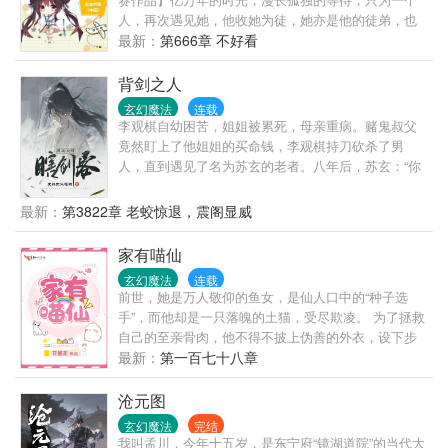
比起来前世少走了很多弯路，于是人人都说叶染背后
人，再次遇见她，他收她为徒，她亦是他的徒弟，也
有金主。第二天，方氏集团：@叶染听说我妹妹有金
是他的师傅。“师傅，你说师徒之间不可相恋，可我偏
最新：
第666章 不好看
主？下一秒，整个华夏最神秘最矜贵也是最危险的司
偏与你一起，可好？”从此，他下套，她中招，不见了
氏集团官微圈了叶染：@叶染她的金主就是我。
一颗心，只因是他。被套路还不知道某痞子少女：“师
背剑之人
傅，我喜欢你！”某妖孽波澜不惊将美人抱入怀：“喜欢
玄幻魔法
连载
我？”“嗯嗯！”“可不要后悔。”某个恢复记忆的上神，茫
李观棋自幼困苦，姐姐被累死，母亲重病。赌鬼叔父
然看着亦是徒弟亦是“师傅”的妖孽欲哭无泪：“靠！都
竟然盯上了他姐姐的买命钱，李观棋持刀砍杀了男
是套路！”某妖孽邪笑：“师傅，该回家了。”
人，直到遇见了名为苏玄的老者。八年后，苏玄：“你
下山吧，我也要走了。”伸手递过一个比他还要高的神
秘剑匣，苏玄却管这剑匣叫剑棺。少年不解。“去
最新：
第3822章 老蛟惊退，震阁显威
哪？”老者微微一笑，嘴里却说道：“爱哪去哪去，老子
都八年没有红尘炼心了！！”自此，心怀鸿鹄之志的少
家有喵仙
年郎一脚踏入腥风血雨的修真界！
玄幻魔法
连载
前世，她是万人敬仰的鱼女，是仙人口中的“种子选
手”，而他却是一只落魄的土猫，受尽欺凌。 为了拯救
自己的至亲骨肉，他不得不披上伪善的外衣，设下步
步圈套。 她也在温柔乡中沉溺，为情为色，丢魂失
最新：
第一百七十八章
魄。 弥留之际她只留下一个孩子和一句：“就当是我求
你，下辈子，不要再来找我。” 舍命给予的三鳞之恩，
沧元图
说扯平就扯平了？ 前世欠下的血债，今世要用多少眼
玄幻魔法
完结
泪才能还清？ 这一世，她撇下以往的光环，投胎成了
我叫孟川，今年十五岁，是东宁府“镜湖道院”的当代大