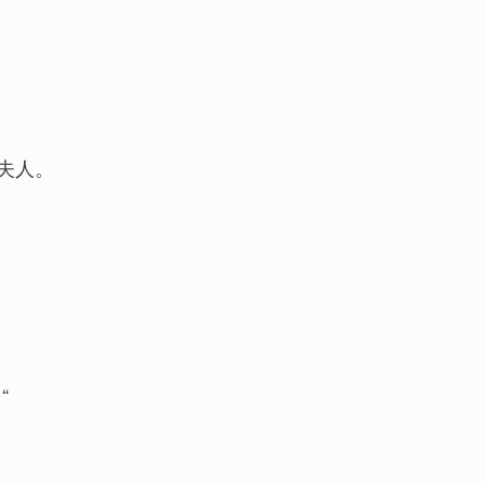
夫人。
“