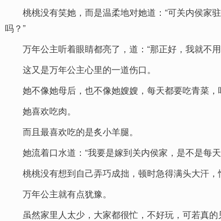
桃桃没有笑她，而是温柔地对她道：“可关内侯家
吗？”
万年公主听着眼睛都亮了，道：“那正好，我就不用
这又是万年公主心里的一道伤口。
她不像她母后，也不像她嫂嫂，每天都要吃青菜，
她喜欢吃肉。
而且最喜欢吃的是炙小羊腿。
她流着口水道：“我要是嫁到关内侯家，是不是每天
桃桃没有想到自己弄巧成拙，顿时急得满头大汗，
万年公主就有点犹豫。
虽然家里人太少，大家都很忙，不好玩，可若真的