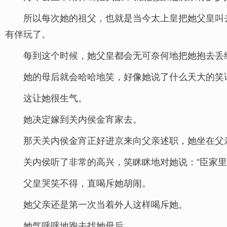
所以每次她的祖父，也就是当今太上皇把她父皇叫
有伴玩了。
每到这个时候，她父皇都会无可奈何地把她抱去丢
她的母后就会哈哈地笑，好像她说了什么天大的笑
这让她很生气。
她决定嫁到关内侯金宵家去。
那天关内侯金宵正好进京来向父亲述职，她坐在父
关内侯听了非常的高兴，笑眯眯地对她说：“臣家
父皇哭笑不得，直喝斥她胡闹。
她父亲还是第一次当着外人这样喝斥她。
她气呼呼地跑去找她母后。