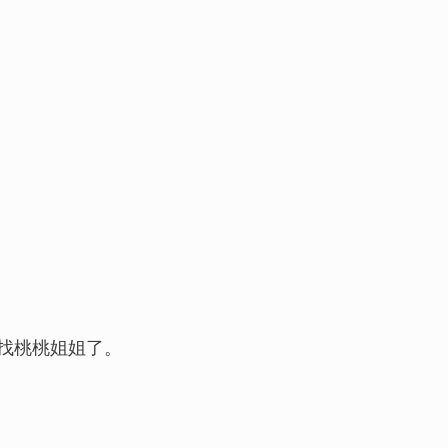
找桃桃姐姐了。