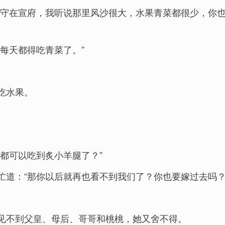
驻守在宣府，我听说那里风沙很大，水果青菜都很少，你
每天都得吃青菜了。”
吃水果。
都可以吃到炙小羊腿了？”
忙道：“那你以后就再也看不到我们了？你也要嫁过去吗？
见不到父皇、母后、哥哥和桃桃，她又舍不得。