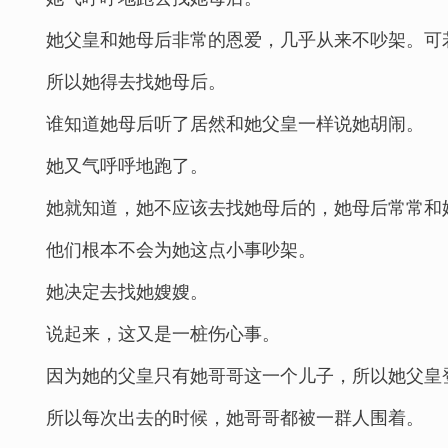
她父皇和她母后非常的恩爱，几乎从来不吵架。可
所以她得去找她母后。
谁知道她母后听了居然和她父皇一样说她胡闹。
她又气呼呼地跑了。
她就知道，她不应该去找她母后的，她母后常常和
他们根本不会为她这点小事吵架。
她决定去找她嫂嫂。
说起来，这又是一桩伤心事。
因为她的父皇只有她哥哥这一个儿子，所以她父皇
所以每次出去的时候，她哥哥都被一群人围着。