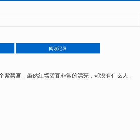
阅读记录
个紫禁宫，虽然红墙碧瓦非常的漂亮，却没有什么人，