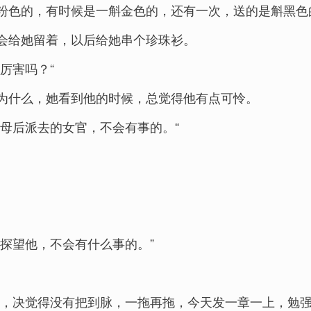
粉色的，有时候是一斛金色的，还有一次，送的是斛黑色
会给她留着，以后给她串个珍珠衫。
厉害吗？“
为什么，她看到他的时候，总觉得他有点可怜。
母后派去的女官，不会有事的。“
探望他，不会有什么事的。”
忐忑，决觉得没有把到脉，一拖再拖，今天发一章一上，勉