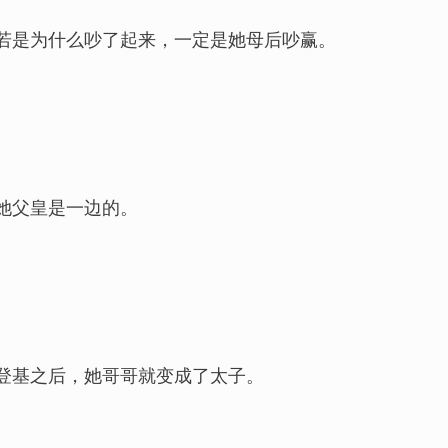
若是为什么吵了起来，一定是她母后吵赢。
她父皇是一边的。
登基之后，她哥哥就变成了太子。