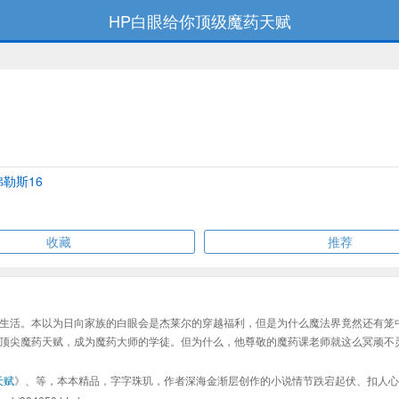
HP白眼给你顶级魔药天赋
弗勒斯16
收藏
推荐
生活。本以为日向家族的白眼会是杰莱尔的穿越福利，但是为什么魔法界竟然还有笼
顶尖魔药天赋，成为魔药大师的学徒。但为什么，他尊敬的魔药课老师就这么冥顽不
天赋
》、等，本本精品，字字珠玑，作者深海金渐层创作的小说情节跌宕起伏、扣人心