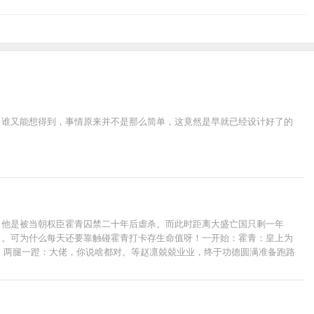
。谁又能想得到，事情原来并不是那么简单，这竟然是早就已经设计好了的
，他是被当朝权臣霍青囚禁二十年后虐杀。而此时距离大盛亡国只剩一年
了。可为什么每天还要靠触碰霍青打卡存生命值呀！一开始：霍青：皇上为
闭，两腿一蹬：大佬，你说啥都对。等赵凛兢兢业业，终于功德圆满准备跑路