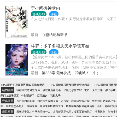
宁小闲御神录内
其他类型
连载
凡人之躯走西游？作死！ 多亏随身带着妖怪帅哥，充不了
最新：
白糖结局与新书
斗罗：多子多福从天水学院开始
其他类型
连载
【温馨提示：本书属于轻松种田黑三向的慢节奏斗罗同人
会得到魂力、魂骨、武魂、魂环、异火等等额外奖励！为
个大嘴巴子把他摁在地上，“别吵，我家小宝在睡觉！”整
最新：
第338章 最终决战，武魂城！（中）
-
-
HP白眼给你顶级魔药天赋 深海金渐层
HP白眼给你顶级魔药天赋全文阅读
HP白眼给你顶级魔药
站内强推
我在风花雪月里等你
校花的贴身高手
华娱之修仙2002
玄幻：天牢三年，那个纨绔
豪门之娱乐后宫
你别撒娇了
赵氏嫡女
花都太子
经典收藏
四合院回到五零
四合院之隔墙有耳
四合院：我在隔壁有小院
铁血抗日之屠杀小鬼
中
男友他总不是人
拜师九叔：开局龙象般若功大成
带着游戏面板穿越修仙界
亮剑：都叫我运
最近更新
呆萌世子妃：竹马夫君咬一口
古代娇娘穿七零，冷面军官沦陷了
港夜熟色
御兽小
乡，农场多了位貌美小辣椒
穿书错嫁反派大佬，带飞炮灰全家
穿成小农女，我靠空间发家致富