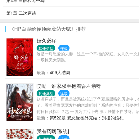
第2章 白眼和笼中鸟
第1章 二次穿越
《HP白眼给你顶级魔药天赋》推荐
婚久必痒
其他类型
连载
这是一对恩爱的夫妻，这是一个幸福的家庭。女儿的一次
一场惊天大阴谋。
最新：
409大结局
哎呦，谁家权臣抱着昏君亲呀
其他类型
连载
赵凛穿越了，而且是被系统拉进了华夏最黑暗的历史中，
了。看着霍青瑟瑟发抖的赵凛听到了系统的声音：只要你
何日日骚扰臣？赵·一切为了活下去·凛：朕情不自禁呀。
时，却被霍青抓了回来。而赵凛此时才明白，看似风光霁月的世
最新：
第522章 双恶缘番外完结：别扭的婚礼
我有药啊[系统]
其他类型
连载