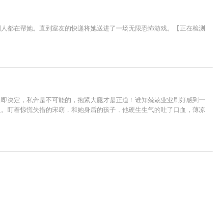
别人都在帮她。直到室友的快递将她送进了一场无限恐怖游戏。【正在检测
当即决定，私奔是不可能的，抱紧大腿才是正道！谁知兢兢业业刷好感到一
血。盯着惊慌失措的宋窈，和她身后的孩子，他硬生生气的吐了口血，薄凉