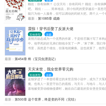
顾佐：你有病啊？ 公仪天珩：你有药吗？ 顾佐：你有病
吧。 顾佐：…… 简单地说，胆小怕死的受穿越后一直
能只为他一人服务，但可以调动的药材大把。两个人一个有
咱们都是讲道理的人么么哒！
最新：
第1085章 成婚
震惊！穿书后娶了反派大佬
其他类型
连载
裴朔月励志成为一个优秀的作家，于是绞尽脑汁写了本狗
中。他早死的好兄弟们朝他冷笑了一声，“来了啊，我们等
书里，虽然是个雄虫，但落地就瘫痪。这也就算了，他旁
室皇子塞缪尔……
最新：
第454章 终（宝贝虫漂流记）
天灾末世，我全世界零元购
其他类型
连载
蓝猫穿进了一本曾经看过的末世言情小说中，成为了大冤
魔。也有人一直坚守自己的底线，与天斗，与地斗，与人
基地被变异动植物侵袭时，她在自己建造的安全堡垒安稳
最新：
第500章 这个世界，终是变的不同（完结）