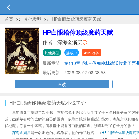
首页
>>
其他类型
>>
HP白眼给你顶级魔药天赋
HP白眼给你顶级魔药天赋
作者：
深海金渐层
其他类型
连载中
496 万字
最新章节：
第110章 if线－假如格林德沃收养了西
最后更新：2026-08-07 08:38:58
阅读
HP白眼给你顶级魔药天赋小说简介
早知道死亡就能二次穿越，杰莱尔也不必呕心沥血过了十六年日向分家的艰难
减，杰莱尔有时间去解决自己的困境。依靠白眼的超强感知能力，杰莱尔顺利拥有
伏地魔，你躲一个试试，看看能不能躲过白眼的探查。别逼我封了你全身的脉络！
深海金渐层
是一名出色的小说作者，他的作品包括：《
HP白眼给你顶级魔药