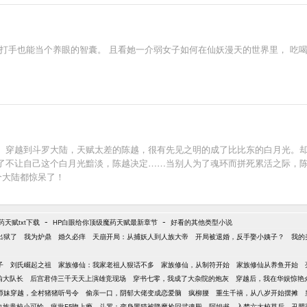
打手也能当个养眼的智囊。 且看她一介弱女子如何在仙妖漫天的世界里， 吃喝
】穿越到斗罗大陆，天赋太差的陈越，很有先见之明的成了比比东的白月光。
了不让自己这个白月光黯淡，陈越决定……当别人为了魂环而拼死累活之际，
个大陆都惊呆了！
-
-
天赋txt下载
HP白眼给你顶级魔药天赋最新章节
好看的其他类型小说
出狱了
我为炉鼎
婚久必痒
天崩开局：从捕妖人到人族大帝
开局被退婚，反手娶小姨子？
我的
子
刘氏崛起之祖
家族修仙：我家老祖人狠话不多
家族修仙，从制符开始
家族修仙从养鱼开始
输大队长
后宫君侍三千天天上演雄竞现场
穿书七零，我成了大杂院的炮灰
穿越后，我在华娱惊艳
师妹穿越，全村猪猪听号令
偷亲一口，阴郁大佬变成恋爱脑
疯柳腰
重生千禧，从八岁开始摆摊
血族贵校小可怜，疯批F5吻上瘾
斗罗：变身黑猫被降魔捡回武魂殿
阿姐书
入梦六大校草后，丑肥