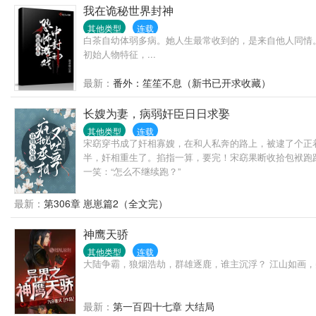
我在诡秘世界封神
其他类型
连载
白茶自幼体弱多病。她人生最常收到的，是来自他人同情
初始人物特征，...
最新：
番外：笙笙不息（新书已开求收藏）
长嫂为妻，病弱奸臣日日求娶
其他类型
连载
宋窈穿书成了奸相寡嫂，在和人私奔的路上，被逮了个正
半，奸相重生了。掐指一算，要完！宋窈果断收拾包袱跑
一笑：“怎么不继续跑？”
最新：
第306章 崽崽篇2（全文完）
神鹰天骄
其他类型
连载
大陆争霸，狼烟浩劫，群雄逐鹿，谁主沉浮？ 江山如画，
最新：
第一百四十七章 大结局