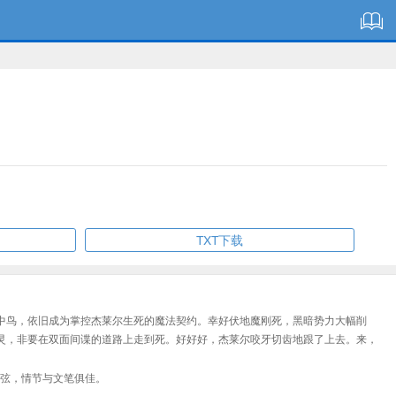
TXT下载
中鸟，依旧成为掌控杰莱尔生死的魔法契约。幸好伏地魔刚死，黑暗势力大幅削
灵，非要在双面间谍的道路上走到死。好好好，杰莱尔咬牙切齿地跟了上去。来，
弦，情节与文笔俱佳。