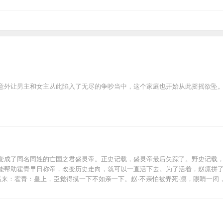
意外让男主和女主从此陷入了无尽的争吵当中，这个家庭也开始从此摇摇欲坠
变成了同名同姓的亡国之君盛灵帝。正史记载，盛灵帝最后失踪了。野史记载
能帮助霍青早日称帝，改变历史走向，就可以一直活下去。为了活着，赵凛拼
后来：霍青：皇上，臣觉得摸一下不如亲一下。赵·不亲怕被弄死·凛，眼睛一
家公子原来是个真疯批。救命呀.......