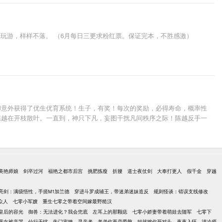
玩游，样样不落。 （6月每日三更求粉红票。保证完本，不胜感激）
却意外获得了优生优育系统！生子，有奖！每次的奖励，必得寿命，概率性
陈越在开枝散叶。一直到，神只下凡，妄图干扰凡间秩序之际！陈越反手一
美艳师娘
剑卒过河
福艳之都市后宫
挑肥拣瘦
折腰
道士夜仗剑
大奉打更人
假千金
穿越
亮剑：满级悟性，手搓M1加兰德
穿进斗罗成辅王，带迷弟迷妹造反
规则怪谈：错误支线修改
众人
七零小军嫂
重生七零之带着空间嫁最野糙汉
皇后的容光
御兽：无法进化？我会兜底
左耳上的那颗痣
七零小娇妻带着萌娃去随军
七零下
恶女被亲哭
仙行无忧
朱门宠婢
寻亲者
老弟你再恋爱脑，姐就嫁你死对头
夜夜入怀，清冷师