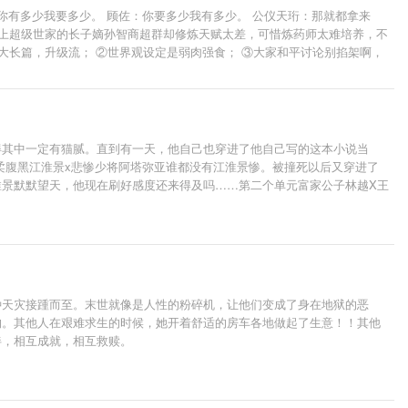
你有多少我要多少。 顾佐：你要多少我有多少。 公仪天珩：那就都拿来
陆上超级世家的长子嫡孙智商超群却修炼天赋太差，可惜炼药师太难培养，不
大长篇，升级流； ②世界观设定是弱肉强食； ③大家和平讨论别掐架啊，
得其中一定有猫腻。直到有一天，他自己也穿进了他自己写的这本小说当
温柔腹黑江淮景x悲惨少将阿塔弥亚谁都没有江淮景惨。被撞死以后又穿进了
景默默望天，他现在刷好感度还来得及吗……第二个单元富家公子林越X王
种天灾接踵而至。末世就像是人性的粉碎机，让他们变成了身在地狱的恶
购。其他人在艰难求生的时候，她开着舒适的房车各地做起了生意！！其他
伴，相互成就，相互救赎。