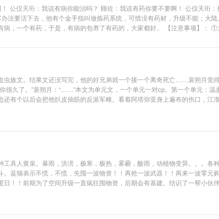
啊！ 公仪天珩：我说有病你能治吗？ 顾佐：我说有药你要不要啊！ 公仪天珩：
想尽办法要活下去，他有个金手指叫做炼药系统，可惜没有药材，升级不能；大
病，一个有药，于是，有病的包养了有药的，大家都好。 【注意事项】： ①
血虫族文。结果文还没写完，他的好兄弟就一个接一个离奇死亡……裴朔月觉
你很久了。”裴朔月：“……”本文为单元文，一个单元一对cp。第一个单元：
边还有个以后会把他扒皮抽筋的反派军雌。看着阿塔弥亚身上遍布的伤口，江淮
种工具人黄泉。暴雨，洪涝，极寒，极热，雾霾，酸雨，动植物变异。。。各
斗。蓝猫表示不慌，不慌，先囤一波物资！！再抢一波武器！！再来一波零元
度日！！前期为了空间升级一直疯狂囤物资，后期会有基建。结识了一帮小伙