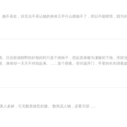
。她不喜欢，但无法不承认她的身体几乎什么都做不了，所以不能矫情，因为
着。日后权倾朝野的奸相此时只是个病秧子，想起原身极为凄惨的下场，宋窈
路，身体却一天天不对劲起来。……某个雨夜。容玠踹开门，手里的长剑淌着
美人多娇，引无数英雄竞折腰。 数风流人物，还看天骄……