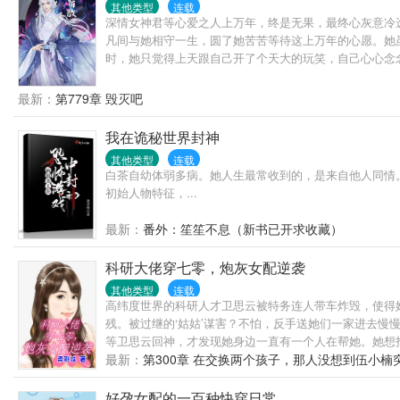
其他类型
连载
深情女神君等心爱之人上万年，终是无果，最终心灰意冷
凡间与她相守一生，圆了她苦苦等待这上万年的心愿。她
时，她只觉得上天跟自己开了个天大的玩笑，自己心心念
最新：
第779章 毁灭吧
我在诡秘世界封神
其他类型
连载
白茶自幼体弱多病。她人生最常收到的，是来自他人同情
初始人物特征，...
最新：
番外：笙笙不息（新书已开求收藏）
科研大佬穿七零，炮灰女配逆袭
其他类型
连载
高纬度世界的科研人才卫思云被特务连人带车炸毁，使得
残。被过继的‘姑姑’谋害？不怕，反手送她们一家进去
等卫思云回神，才发现她身边一直有一个人在帮她。她想
得很不值钱的傻样。
最新：
第300章 在交换两个孩子，那人没想到伍小楠
好孕女配的一百种快穿日常