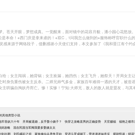
梦。苍天开眼，梦想成真。一觉醒来，面对镜中的花容月貌，潘小园心花怒放。楼
是本命！※西门庆是拿来虐的！※双C，1问我怎么做到的※服饰称呼官职什么的均
案灵感来源于网络段子，侵删感谢小天使们支持，本文参加了《我和晋江有个约会
，不要大意的灌溉吧淘文时间《旧家燕子傍谁飞》宋末元初，文天祥之女乱世求
玛丽苏女主《扫帚精的啼笑仙途》你过来，我不吃你《恩宠》px;22
白给；女主闯祸，她背锅；女主捡漏，她挡伤；女主飞升，她祭天！开局女主
之时身负重伤被女主反杀。二师兄帅气多金，家族百年难得一遇的天才，被造
女主哄骗自掏妖丹而亡。惨！实惨！宁知:大师兄，敌人的敌人就是盟友，与其
，混血是男模，别人就是嫉妒你的美貌，内耗自己，不如外耗他人。师兄们大彻
伤时她都会被自动传送过去挡伤害。这剧情骚的嘞。你强任你强，我苟我在行。宁
的其他类型小说
地牢吞妖六十年
开局被退婚，反手娶小姨子？
快穿之攻略直男的正确姿势
天官赐福
福艳之都市
辣妈攻略
混在民国当军阀我要多娶姨太太
利剑出鞘
刘氏崛起之祖
家族修仙从养鱼开始
穿进斗罗成辅王，带迷弟迷妹造反
规则怪谈：错误