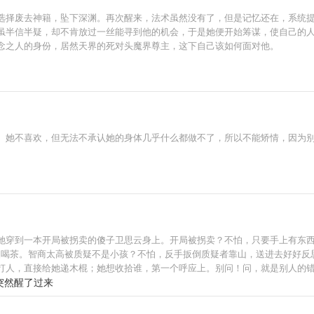
选择废去神籍，坠下深渊。再次醒来，法术虽然没有了，但是记忆还在，系统
虽半信半疑，却不肯放过一丝能寻到他的机会，于是她便开始筹谋，使自己的
念之人的身份，居然天界的死对头魔界尊主，这下自己该如何面对他。
。她不喜欢，但无法不承认她的身体几乎什么都做不了，所以不能矫情，因为
她穿到一本开局被拐卖的傻子卫思云身上。开局被拐卖？不怕，只要手上有东
慢慢喝茶。智商太高被质疑不是小孩？不怕，反手扳倒质疑者靠山，送进去好好
打人，直接给她递木棍；她想收拾谁，第一个呼应上。别问！问，就是别人的
突然醒了过来