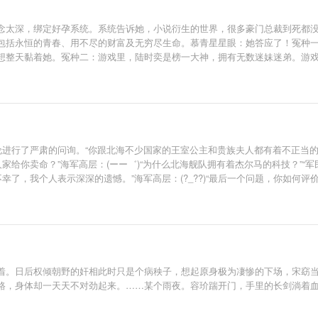
念太深，绑定好孕系统。系统告诉她，小说衍生的世界，很多豪门总裁到死都
包括永恒的青春、用不尽的财富及无穷尽生命。慕青星星眼：她答应了！冤种
想整天黏着她。冤种二：游戏里，陆时奕是榜一大神，拥有无数迷妹迷弟。游
他能触碰的女孩，就算不择手段，他也要得到她！冤种三：傅景年车祸，成了
…他开始期待新的一天，这样就可以听到她叽叽喳喳的声音。但，好景不长，
伦进行了严肃的问询。“你跟北海不少国家的王室公主和贵族夫人都有着不正当的
给你卖命？”海军高层：(ーー゛)“为什么北海舰队拥有着杰尔马的科技？”“军民
幸了，我个人表示深深的遗憾。”海军高层：(?_??)“最后一个问题，你如何
、无恶不作，但我是个好海军。”海军高层：？？？卡普：他娘的老夫忍不住了
着。日后权倾朝野的奸相此时只是个病秧子，想起原身极为凄惨的下场，宋窈
路，身体却一天天不对劲起来。……某个雨夜。容玠踹开门，手里的长剑淌着