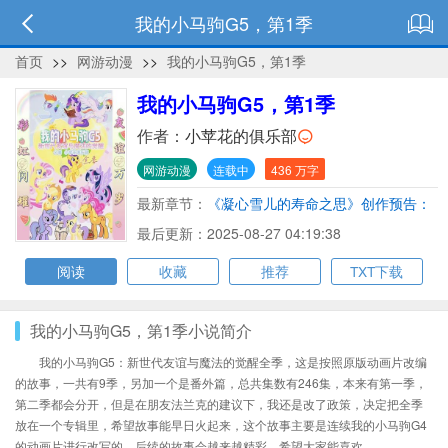
我的小马驹G5，第1季
首页
>>
网游动漫
>>
我的小马驹G5，第1季
我的小马驹G5，第1季
作者：
小苹花的俱乐部
网游动漫
连载中
436 万字
最新章节：
《凝心雪儿的寿命之思》创作预告：
3天断更与匠心打磨
最后更新：2025-08-27 04:19:38
阅读
收藏
推荐
TXT下载
我的小马驹G5，第1季小说简介
我的小马驹G5：新世代友谊与魔法的觉醒全季，这是按照原版动画片改编
的故事，一共有9季，另加一个是番外篇，总共集数有246集，本来有第一季，
第二季都会分开，但是在朋友法兰克的建议下，我还是改了政策，决定把全季
放在一个专辑里，希望故事能早日火起来，这个故事主要是连续我的小马驹G4
的动画片进行改写的，后续的故事会越来越精彩，希望大家能喜欢。