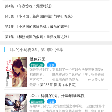
第4集 《午夜惊魂：觉醒时刻》
第3集 《小马国：新家园的崛起与平行奇缘》
第2集 《小马国的末日危机：最后的曙光》
第1集 《和煦光流的救赎：重归友谊之路》
《我的小马驹G5，第1季》推荐
桃色花医
网游动漫
连载
张云穿越到了，穿越到了一个可以合法娶三妻四妾的
都市世界。 既然穿越到了这样的世界，张云也就
不客气了。 依靠着自己的能力。 什么美女护
士，什么美女警察，还有什么美女空姐等等。 一
最新：
第285章 圆满（本书完）
一网罗在自己的家庭中，让她们成为自己的妻，让她
们成为自己的妾。
LOL：稳健的我，开局刷满属性
网游动漫
连载
穿越S6，陆沉开局觉醒联盟之神系统。但他的性格非
常稳健。以为我会像其他穿越者前辈一样，急吼吼的