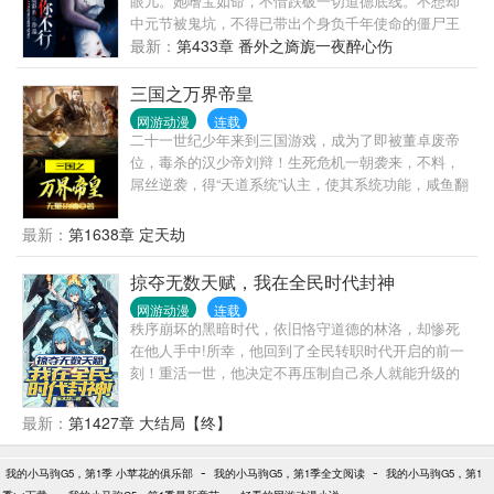
眼儿。她嗜宝如命，不惜跌破一切道德底线。不想却
吗？”国战开启，群雄相争，我请个小小的外援应该也
中元节被鬼坑，不得已带出个身负千年使命的僵尸王
不过分吧？先随便来几只传说级BOSS，是时候给小日
爷。为了振兴她低迷的寻宝事业，两人开启了搞笑同
最新：
第433章 番外之旖旎一夜醉心伤
子过的不错的邻居一点小小的华国震撼了……
居的伪情侣生活，共同展开一程奇妙的绝世寻宝之
恋。陆僵尸欺身上前，檀口微启：“巧儿，再给我口阳
三国之万界帝皇
气吧……”郝巧巧一巴掌甩过去：“昨晚不是刚喂饱吗？
网游动漫
连载
当我是免费吸氧机啊？”打落眼前晃动的星星点点，陆
二十一世纪少年来到三国游戏，成为了即被董卓废帝
大灰狼傲娇反扑：“这可是你自找的，直接试试本王的
位，毒杀的汉少帝刘辩！生死危机一朝袭来，不料，
采阴补阳吧……嗷~”
屌丝逆袭，得“天道系统”认主，使其系统功能，咸鱼翻
身。任务功能：接受任务，获取积分，获取丰厚奖
励。兑换功能：有积分，功法，武技，血脉，丹药，
最新：
第1638章 定天劫
武器，一切都可兑换。破界功能：有积分，三千世界
皆可去，。
掠夺无数天赋，我在全民时代封神
网游动漫
连载
秩序崩坏的黑暗时代，依旧恪守道德的林洛，却惨死
在他人手中!所幸，他回到了全民转职时代开启的前一
刻！重活一世，他决定不再压制自己杀人就能升级的
天赋！反派：我的S级天赋，可以实现一切愿望！反
派：我的SS级天赋，拥有愚弄一切的力量！反派：我
最新：
第1427章 大结局【终】
的SSS级天赋，可以暂停时间甚至修改历史！林洛鼓
掌微笑道：你们的天赋很好，可惜都是我了！反派：
-
-
我的小马驹G5，第1季 小苹花的俱乐部
我的小马驹G5，第1季全文阅读
我的小马驹G5，第1
他太变态了！一人成军这还怎么打？只能......林洛踏出
-
-