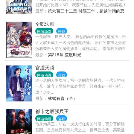
就开始打比赛？NO！我要苟住，先把属性加满再说！
终于，两年过去......【叮！系统提示！宿主全属性已
最新：
第六百三十二章 时隔三年，超越时间的恐
满，请不要再在RANK上浪费时间！】嘿，急了，系统
惧！
急了。陆沉耸了耸肩，既然如此，那就......出山吧！从
全职法师
这一天起，LPL，不，整个世界，都迎来了他们的LOL
网游动漫
连载
之神！
一觉醒来，世界大变。 熟悉的高中传授的是魔法，告
诉大家要成为一名出色的魔法师。 居住的都市之外游
荡着袭击人类的魔物妖兽，虎视眈眈。 崇尚科学的世
界变成了崇尚魔法，偏偏有着一样以学渣看待自己的
最新：
第218章 荒度时光
老师，一样目光异样的同学，一样社会底层挣扎的爸
爸，一样纯美却不能走路的非血缘妹妹…… 不过，莫
官道天骄
凡发现绝大多数人都只能够主修一系魔法，自己却是
网游动漫
连载
全系全能法师！
道不尽的人生坎坷，写不尽的官场风流。一代天骄张
一凡，放弃了显赫的家庭背景，只身来到一叶小镇，
成了历史...
最新：
林鸳有喜（全）
都市之最强兵王
网游动漫
连载
他身为兵王，却在一次执行任务的时候，百分百解锁
基因。是龙就要翱翔九天之上，携风云之势，高歌猛