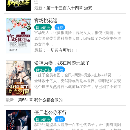
进！
最新：
第一千三百六十四章 游戏
官场桃花运
网游动漫
连载
官场男人，很黄很阴险；官场女人，很傻很痴情。青
原市国资委普通科员楚天舒，因撞破了办公室主任猥
亵女同事...
最新：
一切皆有可能！！！
诸神为妻，我在网游无敌了
网游动漫
连载
（妹子全员有图，全民+网游+无敌+血族+精灵……）
全球数十亿人，突然降临到副本世界。李明悠却发现
这个世界竟然是自己此前玩了数年，早已刷了不知道
多少周目的游戏。更离谱的是他在游戏里刷满的好感
度和成就也全部都保留了下来。当缠绕着黑炎的庞大
最新：
第561章 我什么都会做的
巨龙从天而降，所有人都害怕的惊惶逃窜，唯有李明
悠淡定的站在原地，看着眼前的巨龙化身为光着脚的
僵尸老公你不行
小萝莉，撒娇般扑进他怀中。于是在这个真实的游戏
网游动漫
连载
世界中，史上最恶劣、最可怕的作弊者出现了。“血族
郝巧巧是盗墓大咖第一百零七代弟子，天生拥有阴阳
女帝是我老婆，我用用我老婆的力量，有什么问题