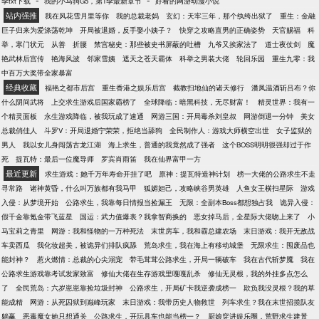
季txt下载
我的小马驹G5，第1季最新章节
好看的网游动漫小说
次元虫洞的下一刻，一枚核弹正从空中朝他遥遥落
站内强推
我在风花雪月里等你
我的总裁老妈
玄幻：天牢三年，那个纨绔出狱了
重生：金融
下。他不由得变色道：玩不起是吧？核弹就想杀我？
巨子归来为爱涤荡乾坤
开局被退婚，反手娶小姨子？
快穿之攻略直男的正确姿势
天官赐福
科
给我狠狠！！
举，寒门状元
从善
折腰
禁宫秘史：那些被史书屏蔽的吐槽
九爷又挨家法了
道士夜仗剑
魔
艳武林后宫传
艳海风波
邻家雪姨
遮天之苍天霸体
科举之男装大佬
轮回乐园
重生九零：我
中百万大奖带全家暴富
经典收藏
福艳之都市后宫
重生香港之娱乐后宫
截教扫地仙的诸天修行
潘凤温酒斩吕布？你
什么阴间武将
上交求生游戏后国家霸榜了
全球降临：暗黑科技，无尽财富！
精灵世界：我有一
个精灵面板
永生游戏降临，被我玩成了速通
网游三国：开局毒杀刘皇叔
网游倒退一分钟
美女
总裁俏佳人
斗罗V：开局退婚宁荣荣，拒绝当舔狗
全民制作人：游戏大师横空出世
女子监狱的
男人
我以女儿身闯荡古龙江湖
海上求生，普通的我竟然成了强者
这个BOSS明明很强却过于作
死
提瓦特：最后一位魔导师
罗宾肖雨笛
我在仙界富甲一方
最近更新
求生游戏：她千万年寿命开挂了吧
原神：提瓦特造神计划
榜一大佬的公路求生不走
寻常路
诸神黄昏，什么叫万族都有我马甲
狐媚妲己，攻略峡谷男英雄
人鱼女王横扫星际
游戏
入侵：从梦境开始
公路求生，我靠每日情报当捡漏王
无限：全副本Boss都想独占我
诡异入侵：
假千金靠氪金带飞蓝星
国运：武力值爆表？我拿智商换的
恶女掉马后，全星际大佬吻上来了
小
马宝莉之青里
网游：我和怪物的一万种死法
末世房车，我和霸总建农场
末日游戏：我开无敌战
车卖西瓜
我化妆超美，被诡异们排队疯舔
荒岛求生，我在海上有移动城堡
无限求生：囤废品也
能封神？
惹火燃情：总裁的心尖溺宠
带毛茸茸公路求生，开局一辆破车
我在古代斩梦魇
我在
公路求生游戏靠考试发家致富
修仙大佬在生存游戏里嘎嘎乱杀
修仙无灵根，我的外挂多点怎么
了
全民荒岛：六岁崽崽靠捡垃圾封神
公路求生，开局矿卡我逆袭成榜一
欺负我没灵根？我的草
能成精
网游：从死囚狱到巅峰玩家
末日游戏：我带历史人物救世
列车求生？我在末世招揽队友
躺赢
恶毒魔女她只想通关
公路求生，开玩具车也能当榜一？
厨娘穿进娱乐圈，荒野求生建景