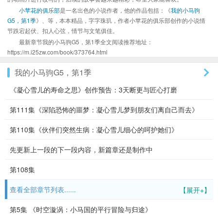
小苹花的俱乐部
是一名出色的小说作者，他的作品包括：《
我的小马驹
G5，第1季
》、等，本本精品，字字珠玑，作者小苹花的俱乐部创作的小说情
节跌宕起伏、扣人心弦，情节与文笔俱佳。
最新章节我的小马驹G5，第1季全文阅读推荐地址：
https://m.i25zw.com/book/373764.html
我的小马驹G5，第1季
《凝心雪儿的寿命之思》创作预告：3天断更与匠心打磨
第111集《深陷恐怖的噩梦：凝心雪儿梦到朋友们离自己而去》
第110集《伙伴们突然生病：凝心雪儿细心的呵护她们》
先更新上一段的下一段内容，新篇章还是制作中
第108集
查看全部章节列表......
【展开+】
第5集 《时空漩涡：小马国的平行冒险与归途》