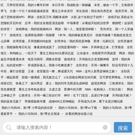
区
万界经营系统，我的小餐车封神
末日开局：我成欧皇一路躺赢
末世，修改一个字，主角团求
带飞
欠债一个亿？游戏捡漏成首富
重生之本命灵印
求生游戏：我在海岛养恐龙
诡异开局，我
成了恐怖游戏NPC
网游：挂机百万年,我醒来成神
火影,这个佐助过于凶悍！
游戏开始,系统会为
您随机开启外挂
足球：我的女友都是顶流超模
中场暴君：从葡超开始统治世界
燃烧吧！这该死
的末世！
游戏降临：我的技能偷BUG
网游：我一人，便是最强神殿！
荒岛求生，我一个人穿越
了？
游戏求生：低调再低调榜一我都要
1米78，我的模板是奥尼尔
技能书难爆？那她批发是怎
么回事
全球穿越，开局觉醒SSS血脉
全球净化：我的系统是神骸
星律：玩家纪元
全民穿越求
生：我能抽取每日礼包
像素游戏成真了，但我是通缉榜一
NBA：开局神选之体，打哭詹皇
全民
领主：凤鸣岐山，一统天下
重生之我在AG当赛训总监
让你递水，你怒喷乔丹黑卤蛋
网游：我的
鉴定术能看透未来
电竞乌鸦哥，调教全联盟
诡域求生：开局炼化古龙觉醒神瞳
篮球：我的身
后，站的是92梦一
穿成星际孤儿，我靠小吃摊逆袭了
全民求生：开局一辆餐车
职业哥穿回十几
年前，暴打全联盟
王者：老登最后一舞，舞成通天代
NBA：这华人新秀是钢铁之躯！
全职高
手：崛起新星
技能一键满级，我无敌怎么了
LOL技能在网游当3S天赋
宝可梦世界降临，只有我
保留记忆
铁幕之下：振兴男足
废土：我的列车无限进化成神国
超现实网游
三角洲求生：我的
室友麦晓雯
重生之传奇热血霸业
太虚之逆
星渊中的月辉
NBA：收购湖人，打劫大姚！
网游
之神偷之手
公路求生：开局一辆三轮自行车
神印：生下门笛后，反派们争当爹
开局E级天赋？
我的蓝条无敌了
带着模版救华夏
战锤40K之邪神崛起
开局成为主神，麾下全是沙雕玩家
-
-
我的小马驹G5，第1季 小苹花的俱乐部
我的小马驹G5，第1季txt下载
我的小马驹G5，第1季
-
-
最新章节
我的小马驹G5，第1季全文阅读
好看的网游动漫小说
搜索