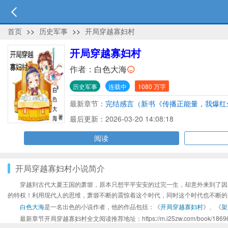
首页
>>
历史军事
>>
开局穿越寡妇村
开局穿越寡妇村
作者：
白色大海
历史军事
连载中
1080 万字
最新章节：
完结感言（新书《传播正能量，我爆红
最后更新：2026-03-20 14:08:18
阅读
开局穿越寡妇村小说简介
穿越到古代大夏王国的萧塬，原本只想平平安安的过完一生，却意外来到了因
的特权！利用现代人的思维，萧塬不断的震惊着这个时代，同时这个时代也不断的
白色大海
是一名出色的小说作者，他的作品包括：《
开局穿越寡妇村
》、《
架
最新章节开局穿越寡妇村全文阅读推荐地址：https://m.i25zw.com/book/186962