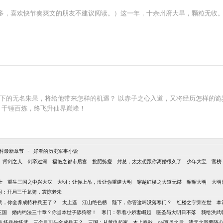
，喜欢快节奏爽文的朋友不建议阅读。）这一年，十余州府大旱，颗粒无收。这一
服下的无名朱果，将给他带来怎样的机遇？ 以赤子之心入道，又将经历怎样的诡
，千锤百炼，终飞升仙界巅峰！
-
村最新章节
好看的历史军事小说
背剑之人
剑卒过河
福艳之都市后宫
挑肥拣瘦
封总，太太想跟你离婚很久了
少年大宝
官榜
士
重生三国之中兴大汉
大明：让你上吊，没让你重建大明
穿越红楼之大道无谋
昭昭大明
大明
明：开局三千龙骑，震惊老朱
兵，你全养成特种兵王了？
太上遥
江山绝色榜
陛下，你管这叫没落寒门？
红楼之宁荣在世
本
三国
婚内约法三十章？你当本世子舔狗呀！
寒门：带着小娇妻崛起
医圣与大明日不落
我给洪武
人练兵你练武，三个月刺头全成兵王？
三国：从黄巾起家
木上春秋
pai算尽之后
诸天之我要随