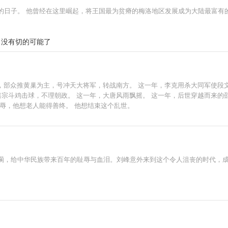
的日子。 他曾经在这里崛起，将王国最为贫瘠的梅洛地区发展成为大陆最富有的
，没有切的可能了
梅，部众推黄巢为主，号冲天大将军，转战南方。 这一年，李克用杀大同军使段
僖宗斗鸡击球，不理朝政。 这一年，大唐风雨飘摇。 这一年，后世穿越而来
辱，他想老人能得善终。 他想结束这个乱世。
躏，给中华民族带来百年的耻辱与血泪。刘峰意外来到这个令人沮丧的时代，