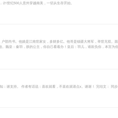
21世纪500人意外穿越南美，一切从生存开始。
王，户部尚书。他娘是江南世家女，多财多亿。他哥是镇疆大将军，举世无双。
拾。魏皇：秦羽，朕的公主，你自己看着办！皇后：羽儿，谁欺负你，本宫为
知：谢支持。 作者有话说：喜欢就看，不喜欢就请点x。谢谢！ 完结文： 同