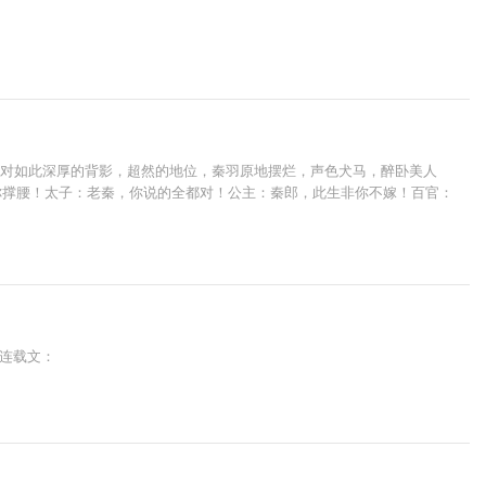
面对如此深厚的背影，超然的地位，秦羽原地摆烂，声色犬马，醉卧美人
你撑腰！太子：老秦，你说的全都对！公主：秦郎，此生非你不嫁！百官：
步连载文：