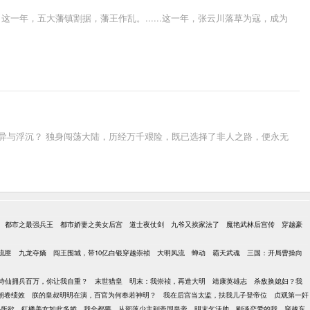
年，五大藩镇割据，藩王作乱。......这一年，张云川落草为寇，成为
异与浮沉？ 独身闯荡大陆，历经万千艰险，既已选择了非人之路，便永无
都市之最强兵王
都市娇妻之美女后宫
道士夜仗剑
九爷又挨家法了
魔艳武林后宫传
穿越豪
流匪
九龙夺嫡
闯王围城，带10亿白银穿越崇祯
大明风流
蝉动
霸天武魂
三国：开局曹操向
诗仙拥兵百万，你让我自重？
末世猎皇
明末：我崇祯，再造大明
靖康英雄志
杀敌换媳妇？我
朝卷绩效
朕的皇叔明明在演，百官为何奉若神明？
我在后宫当太监，扶我儿子登帝位
贞观第一奸
心所欲
红楼美女如此多娇，我全都要
从部落少主到帝国皇帝
明末乞活帅
刚谈恋爱的我，穿越东