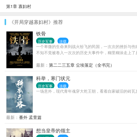
第1章 寡妇村
《开局穿越寡妇村》推荐
铁骨
历史军事
连载
一个卑微的生命来到战火纷飞的民国，一次次的挫折与伤
不知不觉被卷入一次次的历史大事件中，糊里糊涂走上了
最新：
第二二三五章 尘埃落定（全书完）
科举，寒门状元
历史军事
连载
一场意外，现代青年魂穿大乾王朝，看着自家破旧的砖瓦房，齐
最新：
番外 孟萱篇
想当皇帝的领主