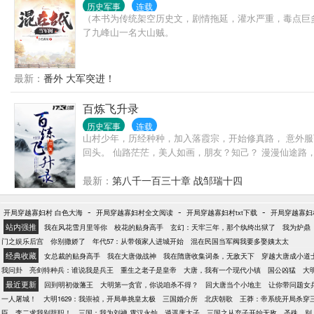
历史军事
连载
（本书为传统架空历史文，剧情拖延，灌水严重，毒点巨多
了九峰山一名大山贼。
最新：
番外 大军突进！
百炼飞升录
历史军事
连载
山村少年，历经种种，加入落霞宗，开始修真路， 意外
回头。 仙路茫茫，美人如画，朋友？知己？ 漫漫仙途路
最新：
第八千一百三十章 战邹瑞十四
-
-
-
开局穿越寡妇村 白色大海
开局穿越寡妇村全文阅读
开局穿越寡妇村txt下载
开局穿越寡妇
站内强推
我在风花雪月里等你
校花的贴身高手
玄幻：天牢三年，那个纨绔出狱了
我为炉鼎
门之娱乐后宫
你别撒娇了
年代57：从带领家人进城开始
混在民国当军阀我要多娶姨太太
经典收藏
女总裁的贴身高手
我在大唐做战神
我在隋唐收集词条，无敌天下
穿越大唐成小道
我问卦
亮剑特种兵：谁说我是兵王
重生之老子是皇帝
大唐，我有一个现代小镇
国公凶猛
大
最近更新
回到明初做藩王
大明第一贪官，你说咱杀不得？
回大唐当个小地主
让你带问题女
一人屠城！
大明1629：我崇祯，开局单挑皇太极
三国婚介所
北庆朝歌
王莽：帝系统开局杀穿
臣，李二求我别辞职！
三国：我为刘禅,霄汉永灿
逍遥废太子
三国之从弃子开始无敌
圣殊
别