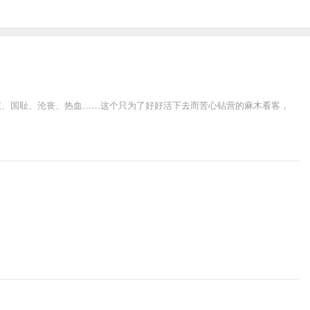
权、国耻、沦丧、热血……这个只为了好好活下去而苦心钻营的麻木看客，