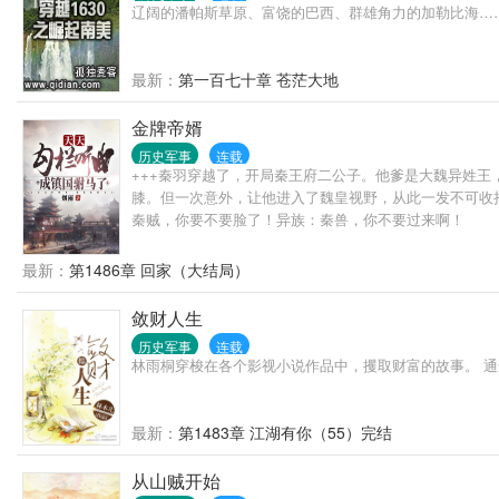
辽阔的潘帕斯草原、富饶的巴西、群雄角力的加勒比海…… 
最新：
第一百七十章 苍茫大地
金牌帝婿
历史军事
连载
+++秦羽穿越了，开局秦王府二公子。他爹是大魏异姓
膝。但一次意外，让他进入了魏皇视野，从此一发不可收
秦贼，你要不要脸了！异族：秦兽，你不要过来啊！
最新：
第1486章 回家（大结局）
敛财人生
历史军事
连载
林雨桐穿梭在各个影视小说作品中，攫取财富的故事。 通
最新：
第1483章 江湖有你（55）完结
从山贼开始