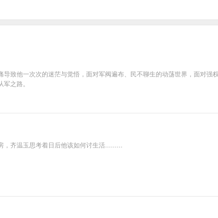
痛导致他一次次的迷茫与觉悟，面对军阀遍布、民不聊生的动荡世界，面对强
从军之路。
温玉思考着日后他该如何讨生活.........