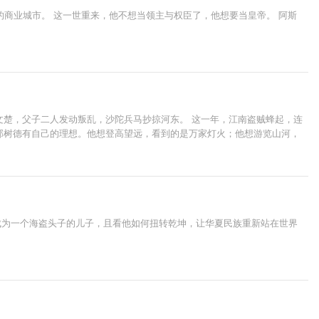
商业城市。 这一世重来，他不想当领主与权臣了，他想要当皇帝。 阿斯
文楚，父子二人发动叛乱，沙陀兵马抄掠河东。 这一年，江南盗贼蜂起，连
的邵树德有自己的理想。他想登高望远，看到的是万家灯火；他想游览山河，
成为一个海盗头子的儿子，且看他如何扭转乾坤，让华夏民族重新站在世界