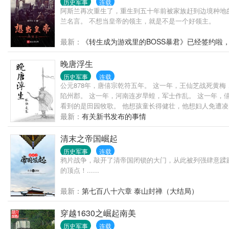
历史军事
连载
阿斯兰再次重生了，重生到五十年前被家族赶到边境种地
兰名言。 不想当皇帝的领主，就是不是一个好领主。
最新：
《转生成为游戏里的BOSS暴君》已经签约啦
晚唐浮生
历史军事
连载
公元878年，唐僖宗乾符五年。 这一年，王仙芝战死黄
陷州郡。 这一年，河南连岁旱蝗，军士作乱。 这一年，
看到的是田园牧歌。 他想孩童长得健壮，他想妇人免遭凌
最新：
有关新书发布的事情
清末之帝国崛起
历史军事
连载
鸦片战争，敲开了清帝国闭锁的大门，从此被列强肆意蹂
的顶点！......
最新：
第七百八十六章 泰山封禅（大结局）
穿越1630之崛起南美
历史军事
连载