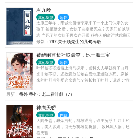
但初涉社会的杨蓉儿却为之心动，付之真情。当她发
初始人物特征，...
现华丽的包装下是虚伪、懒惰、下流、无耻时，她已
君九龄
经怀孕七个多月了。学业半途而废，自己憧憬的爱情
其他类型
连载
又遭遇背叛。她开始烦恼、憎恨、自暴自弃......。本来
太康三年冬，阳城北留镇宁家来了一个上门认亲的女
爱情的结晶是幸福的小天使。可她却恨，她想把孩子
孩子 被拒婚之后，女孩子决定吊死在宁氏家门前以明
打掉。她遇到了善良的护士长后又遇到了退休的老教
志 当死了的女孩子再次睁开眼 很多人的命运就此翻天
员赵尚、李梅老夫妇......。杨蓉儿低沉失落的心，在善
覆地
最新：
797.关于顾先生的几句碎语
良的温暖中又回归了本性。她开始变得成熟了。在她
坚强起来的心里，对男人有了戒心，对爱情失去了信
被绝嗣首长巧取豪夺，她一胎三宝
心。然而，爱情不是任何人说躲开就躲开的......
其他类型
连载
叶舒被婆婆逼着上海岛探亲，岂料丈夫早就有了白月
光非她不娶。还故意放任她在雪地里遇险冻死。穿越
来的叶舒岂能受这窝囊气？首长救了叶舒，说道：“救
命之恩，当以婚相许！”叶舒：“……”面上震惊，心里
美滋滋，好的好的，马上许！后来，海岛上流传出一
最新：
番外 番外：老二霍叶麒（7）
个谣言，说霍首长绝嗣！大家看叶舒的目光都很同
情，所有人都和她说：“叶同志，你要看开点。”“没有
神鹰天骄
孩子反而好，没有拖累，自在！”很快就有拐了不知道
其他类型
连载
几道弯的七大姑八大姨来信探口风：“我家的孩子聪明
大陆争霸，狼烟浩劫，群雄逐鹿，谁主沉浮？ 江山如
伶俐，过继我家的吧！”叶舒：“？？”她十分不解，摸
画，美人多娇，引无数英雄竞折腰。 数风流人物，还
着肚子问男人：“大家为什么都说你绝嗣？”可分明她现
看天骄……
在已经怀上了啊！