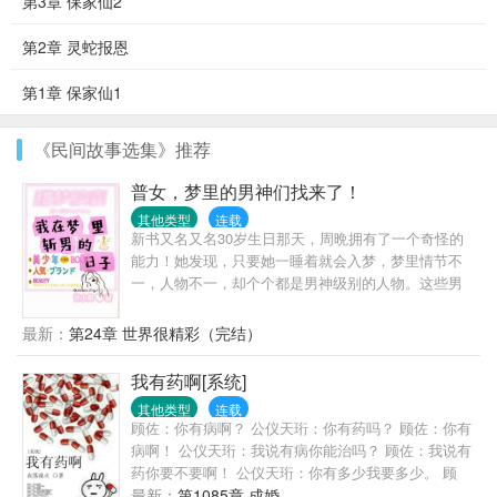
第3章 保家仙2
第2章 灵蛇报恩
第1章 保家仙1
《民间故事选集》推荐
普女，梦里的男神们找来了！
其他类型
连载
新书又名又名30岁生日那天，周晩拥有了一个奇怪的
能力！她发现，只要她一睡着就会入梦，梦里情节不
一，人物不一，却个个都是男神级别的人物。这些男
人就跟瞎了一样，纷纷对她一见钟情，想要做她的男
朋友。更加没想到的是，他们居然在现实中纷纷找上
最新：
第24章 世界很精彩（完结）
了门。她只是一个普普通通到淹没在人群里都找不到
的大龄普女，再加上因为原生家庭的原因，性格内
我有药啊[系统]
向，母单至今，她怎么可能扛得住啊！救命！
其他类型
连载
顾佐：你有病啊？ 公仪天珩：你有药吗？ 顾佐：你有
病啊！ 公仪天珩：我说有病你能治吗？ 顾佐：我说有
药你要不要啊！ 公仪天珩：你有多少我要多少。 顾
佐：你要多少我有多少。 公仪天珩：那就都拿来吧。
最新：
第1085章 成婚