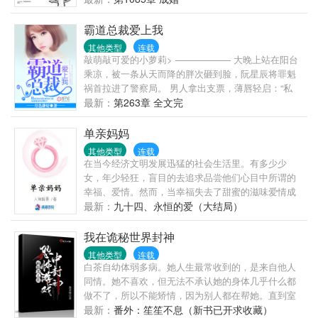
顾佐：…… 简单地说，胆小怕死的受穿越后一直想尽
办法要活下去，他有个金手指叫做炼药系统，可惜没
霸道总裁爱上我
有药材，升级不能；大陆上超级世家的长子嫡孙智商
其他类型
连载
超群却修炼天赋太差，可惜炼药师太难培养，不能只
敲萌敲可爱的小萝莉> —————— 大晚上站在阳台
为他一人服务，但可以调动的药材大把。两个人一个
乘凉，被一条从天而降的胖次砸到脸，阮星辰将罪魁
有病，一个有药，于是，有病的包养了有药的，大家
祸首拉进了警察局。 男人拿出支票，薄唇轻启：“私
都好。 【注意事项】： ①大长篇，升级流； ②世界
了。” “……” 好吧，被胖次砸一下，十万块钱轻松到
最新：
第263章 全文完
观设定是弱肉强食； ③大家和平讨论别掐架啊，咱们
手，这是好事。 随后就其他赔偿事宜，男人再次丢出
都是讲道理的人么么哒！
一张支票，“只摸了一边，五万。” 阮星辰才明白，原
单亲妈妈
来在男人眼中，欧派是分单双的。 …… 后来，阮星辰
其他类型
连载
发现怪大叔他不仅是个三十多岁的老光棍，还是某跨
在当今经济文明发展迅猛的社会生活里。有多少少
国企业的大总裁。 再后来，她陷入困境，总裁大叔向
女，年少轻狂，盲目的去追求品尝他们心目中所谓的
她抛出了橄榄枝。 “和我结婚，钱随便花，卡随便刷，
幸福、爱情。然而，当幸福失去了甜蜜的滋味爱情成
坏人我替你收拾。” 条件太过诱人，于是阮星辰欢欢喜
为了泡影时，她们发现自己多了一个称谓“单亲妈妈”。
最新：
九十四、永恒的爱（大结局）
喜的把自己嫁了。 然而婚后—— “眼睛只能看我，心
生活在上海的杨蓉儿是一名高二的学生，学习成绩一
里只能想我，远离除了我以外的所有男性。” “霸道！
般般，枯燥乏味的学习生活，让生活无忧的杨蓉儿反
我在诡秘世界封神
大叔你简直不是人。” “嗯，你昨晚说我是禽 “……”
感。一次公交车上的偶遇，他认识了社会上的小青年
其他类型
连载
乔浩的眼里，杨蓉儿有貂蝉的容貌，贵妃的肤色，妲
白茶自幼体弱多病。她人生最常收到的，是来自他人
己的身姿，昭君的气质。乔浩被杨蓉儿的美色惊呆
同情。她不喜欢，但无法不承认她的身体几乎什么都
了。他用甜言蜜语、糖衣炮弹，佯装的真诚与善良，
做不了，所以不能矫情，因为别人都在帮她。直到室
攻下了杨蓉儿的爱情堡垒。乔浩只是想泡泡杨蓉儿，
友的快递将她送进了一场无限恐怖游戏。【正在检测
最新：
番外：笙笙不息（新书已开求收藏）