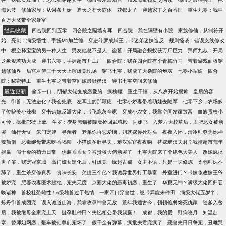
海风波
修仙家族：从词条开始
遮天之苍天霸体
花都太子
穿越家丁之百香国
重生九零：我中
百万大奖带全家暴富
经典收藏
四合院回到五零
四合院之隔墙有耳
四合院：我在隔壁有小院
家族修仙，从制符开
始
亮剑：满级悟性，手搓M1加兰德
穿进斗罗成辅王，带迷弟迷妹造反
规则怪谈：错误支线修改
中
樱空释宝宝的另一种人生
男友他总不是人
盗墓：开局融合蚂蚁获万斤巨力
拜师九叔：开局
龙象般若功大成
穿书六零，手握超市开工厂
四合院：我在四合院有个青梅竹马
带着游戏面板穿
越修仙界
后宫君侍三千天天上演雄竞现场
穿书七零，我成了大杂院的炮灰
七零小军嫂
四合
院：秘密特工
重生七零之带着空间嫁最野糙汉
穿书七零空间来修仙
最近更新
偷亲一口，阴郁大佬变成恋爱脑
疯柳腰
重生千禧，从八岁开始摆摊
皇后的容
光
御兽：无法进化？我会兜底
左耳上的那颗痣
七零小娇妻带着萌娃去随军
七零下乡，农场多
了位貌美小辣椒
穿书错嫁反派大佬，带飞炮灰全家
穿成小农女，我靠空间发家致富
血族贵校小
可怜，疯批F5吻上瘾
斗罗：变身黑猫被降魔捡回武魂殿
阿姐书
入梦六大校草后，丑肥恶女被亲
哭
仙行无忧
朱门宠婢
寻亲者
老弟你再恋爱脑，姐就嫁你死对头
夜夜入怀，清冷师尊为她神
魂颠倒
恶毒继母带崽吃香喝辣
小猫妖孕肚寻夫，糙汉军官夜夜吻
替嫁糙汉夫君？我携超市荒年
躺赢
假千金的苟命日常
伪装乖乖女？被贵校大佬亲哭了
七零大院来了个绝色大美人
改嫁疯批
世子爷，我宠冠京城
高门嫡女黑化后，引雄竞
缘起古蜀
女主不语，只是一味修炼
柔弱师妹不
舔了，重生杀穿修真界
食味长安
欠债三个亿？我诡异世界打工暴富
外室进门？带嫁妆改嫁王爷
被娇宠
肥婆农妻医术超绝，宠夫无度
京圈大佬的恶毒初恋，重生了
华夏无神？满级大佬回归召
唤诸神
兽校社恐雌性！s级雄兽过于热情
一家四口穿兽世，崽带异能来种田
满级大佬五岁半，
炼丹御兽成团宠
误入诡道山海，我靠收录神兽无敌
荒年我通古今，顿顿饱餐馋死仇家
随爹入赘
后，我被继母全家宠上天
挺孕肚种田？失忆相公带我躺赢！
成都，我的爱
野狗咬月
知温赴
寒
替师姐网恋，翻车被仙尊们宠坏了
假千金有弹幕，疯批夫君宠疯了
恶兽夫日日争宠，丑雌哭