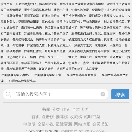
求放个假
开局强吻贵校F4，假名媛被宠疯
挨骂涨修为？满城大佬求我当师妹
说我克夫？转嫁摄
政王全家悔断肠
重生之学霸修炼计划
社恐小主播，钓疯各路神豪
全网禁惹！温小姐的锦鲤杀疯
了
仙尊每天都在骂我不成器
直播玄学赶海：反手捞个男模海神
豪门虐爱：恶魔夜少太撩人
八
零凝脂美人，婴语满级成团宠
暮色成溺
带兽世众人回现代，开动物园爆火
别人政斗我招工，不
小心成女帝了
豪门第一姑奶奶
伪装领主女儿后我成神了
诡异职场：陈护士又来值夜班了
国公
府丫鬟内卷日常
穿成兽世恶雌：被九个兽夫亲哭了
主母变豪门后妈，靠武力征服全家
兽校钓系
女教授，兽夫们诱引沉沦
病娇暴君请留步偷个香
侯府忘恩负义？权臣撑腰，我虐渣
竹马的偏爱
藏不住
蜀地酱事
妹宝随爸入赘，反被继兄们宠上天
穿成秀才之女
京婚缠欢
人在秦国，基
建，搞钱两手抓
妹崽疯狂作死，哥哥勾皇帝兜底
穿成京圈权贵男主的恶毒前女友
我是负心渣女
啊！你怎么吻上来了
奶团三岁半，鬼肉一口干！
渡天光
神印：我，魔族太女，重铸魔族！
娇
软妹宝随军后，禁欲军官沦陷了
男朋友都是人外，怎么办？
点金
小师妹她带着魔修少主又争又
抢
我在诡异世界开火葬场
娇娇进错房，退婚不嫁世子他急了
东宫宠妾
-
-
-
民间故事选集 石橄榄
民间故事选集txt下载
民间故事选集最新章节
民间故事选集全文阅
-
读
好看的其他类型小说
搜索
书库
分类
作者
全本
排行
首页
点击榜
推荐榜
收藏榜
临时书架
电脑版
全部小说
最近更新
网站地图
会员书架
Copyright © 2026
25中文网 (m.i25zw.com)