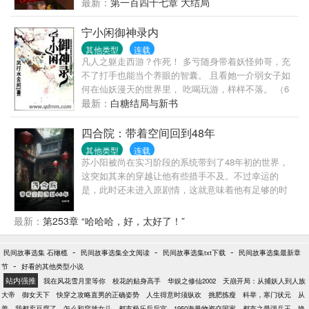
最新：
第一百四十七章 大结局
宁小闲御神录内
其他类型
连载
凡人之躯走西游？作死！ 多亏随身带着妖怪帅哥，充
不了打手也能当个养眼的智囊。 且看她一介弱女子如
何在仙妖漫天的世界里， 吃喝玩游，样样不落。 （6
月每日三更求粉红票。保证完本，不胜感激）
最新：
白糖结局与新书
四合院：带着空间回到48年
其他类型
连载
苏小阳被尚在实习阶段的系统带到了48年初的世界，
这突如其来的穿越让他有些措手不及。不过幸运的
是，此时还未进入原剧情，这就意味着他有足够的时
间和机会去改变一些事情。随着他在这个世界的深入
探索，他惊讶地发现，这里并非单纯的四合院世界，
最新：
第253章 “哈哈哈，好，太好了！”
而是似乎融合了各种年代影视剧的复杂空间。在这
里，各种人物和情节交织在一起，形成了一个独特而
-
-
-
民间故事选集 石橄榄
民间故事选集全文阅读
民间故事选集txt下载
民间故事选集最新章
又充满挑战的环境。在这个院子里，易不群妄图PUA
-
节
好看的其他类型小说
年轻一代，试图掌控他们的思想和行为。然而，院里
站内强推
我在风花雪月里等你
校花的贴身高手
华娱之修仙2002
天崩开局：从捕妖人到人族
的一帮年轻人却只对苏阳言听计从。这让易不群的计
大帝
御女天下
快穿之攻略直男的正确姿势
人生得意时须纵欢
挑肥拣瘦
科举，寒门状元
从
划一次次落空，他的权威在苏阳面前荡然无存。
善
我都卖豆腐了，怎么和穿越女斗
都市极乐后后宫
1950海量物资交国家
都市之最强兵王
艳