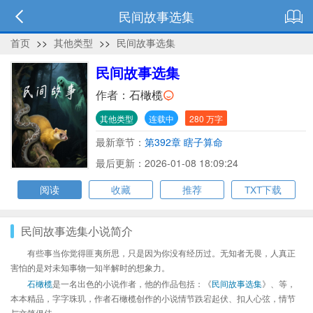
民间故事选集
首页
>>
其他类型
>>
民间故事选集
民间故事选集
作者：
石橄榄
其他类型
连载中
280 万字
最新章节：
第392章 瞎子算命
最后更新：2026-01-08 18:09:24
阅读
收藏
推荐
TXT下载
民间故事选集小说简介
有些事当你觉得匪夷所思，只是因为你没有经历过。无知者无畏，人真正
害怕的是对未知事物一知半解时的想象力。
石橄榄
是一名出色的小说作者，他的作品包括：《
民间故事选集
》、等，
本本精品，字字珠玑，作者石橄榄创作的小说情节跌宕起伏、扣人心弦，情节
与文笔俱佳。